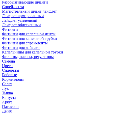
Разбрызгивающие шланги
Спрей-лента
Магистральный шланг лайфлет
Лайфлет армированный
Лайфлет усиленный
Лайфлет облегченный
Фитинги
Фитинги для капельной ленты
Фитинги для капельной трубки
Фитинги для спрей-ленты
Фитинги для лайфлет
Капельницы для капельной трубки
Фильтры, насосы, регуляторы
Семена
Цветы
Сидераты
Бобовые
Корнеплоды
Салат
Лук
Тыква
Капуста
Арбуз
Патиссон
Дыня