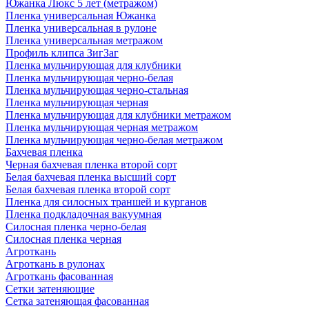
Южанка Люкс 5 лет (метражом)
Пленка универсальная Южанка
Пленка универсальная в рулоне
Пленка универсальная метражом
Профиль клипса ЗигЗаг
Пленка мульчирующая для клубники
Пленка мульчирующая черно-белая
Пленка мульчирующая черно-стальная
Пленка мульчирующая черная
Пленка мульчирующая для клубники метражом
Пленка мульчирующая черная метражом
Пленка мульчирующая черно-белая метражом
Бахчевая пленка
Черная бахчевая пленка второй сорт
Белая бахчевая пленка высший сорт
Белая бахчевая пленка второй сорт
Пленка для силосных траншей и курганов
Пленка подкладочная вакуумная
Силосная пленка черно-белая
Силосная пленка черная
Агроткань
Агроткань в рулонах
Агроткань фасованная
Сетки затеняющие
Сетка затеняющая фасованная