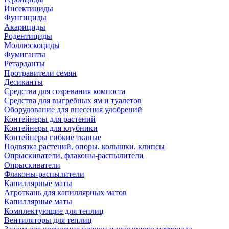
Инсектициды
Фунгициды
Акарициды
Родентициды
Моллюскоциды
Фумиганты
Ретарданты
Протравители семян
Десиканты
Средства для созревания компоста
Средства для выгребных ям и туалетов
Оборудование для внесения удобрений
Контейнеры для растений
Контейнеры для клубники
Контейнеры гибкие тканые
Подвязка растений, опоры, колышки, клипсы
Опрыскиватели, флаконы-распылители
Опрыскиватели
Флаконы-распылители
Капиллярные маты
Агроткань для капиллярных матов
Капиллярные маты
Комплектующие для теплиц
Вентиляторы для теплиц