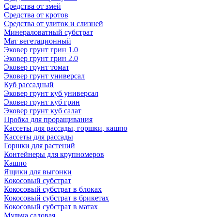
Средства от змей
Средства от кротов
Средства от улиток и слизней
Минераловатный субстрат
Мат вегетационный
Эковер грунт грин 1.0
Эковер грунт грин 2.0
Эковер грунт томат
Эковер грунт универсал
Куб рассадный
Эковер грунт куб универсал
Эковер грунт куб грин
Эковер грунт куб салат
Пробка для проращивания
Кассеты для рассады, горшки, кашпо
Кассеты для рассады
Горшки для растений
Контейнеры для крупномеров
Кашпо
Ящики для выгонки
Кокосовый субстрат
Кокосовый субстрат в блоках
Кокосовый субстрат в брикетах
Кокосовый субстрат в матах
Мульча садовая