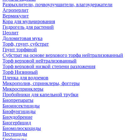
Разрыхлители, почвоулучшители, влагоудержатели
Агроперлит
Вермикулит
Кора для мульчирования
Гидрогель для растений
Цеолит
Доломитовая мука
Торф, грунт, субстрат
Грунт торфяной
Субстрат на основе верхового торфа нейтрализованный
Торф верховой нейтрализованный
Торф верховой низкой степени разложения
Торф Низинный
Пленка для водоемов
Микрополив, спринклеры, фоггеры
Микроспринклеры
Пробойники для капельной трубки
Биопрепараты
Биоинсектициды
Биофунгициды
Биоудобрение
Биогербицид
Биомолюскоциды
Пестициды
Гербициды