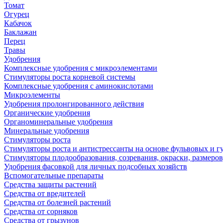
Томат
Огурец
Кабачок
Баклажан
Перец
Травы
Удобрения
Комплексные удобрения с микроэлементами
Стимуляторы роста корневой системы
Комплексные удобрения с аминокислотами
Микроэлементы
Удобрения пролонгированного действия
Органические удобрения
Органоминеральные удобрения
Минеральные удобрения
Стимуляторы роста
Стимуляторы роста и антистрессанты на основе фульвовых и 
Стимуляторы плодообразования, созревания, окраски, размеров,
Удобрения фасовкой для личных подсобных хозяйств
Вспомогательные препараты
Средства защиты растений
Средства от вредителей
Средства от болезней растений
Средства от сорняков
Средства от грызунов