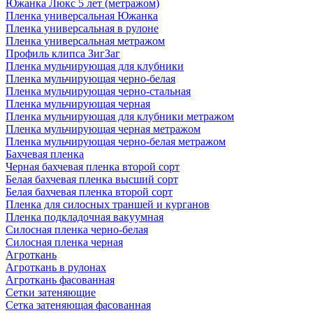
Южанка Люкс 5 лет (метражом)
Пленка универсальная Южанка
Пленка универсальная в рулоне
Пленка универсальная метражом
Профиль клипса ЗигЗаг
Пленка мульчирующая для клубники
Пленка мульчирующая черно-белая
Пленка мульчирующая черно-стальная
Пленка мульчирующая черная
Пленка мульчирующая для клубники метражом
Пленка мульчирующая черная метражом
Пленка мульчирующая черно-белая метражом
Бахчевая пленка
Черная бахчевая пленка второй сорт
Белая бахчевая пленка высший сорт
Белая бахчевая пленка второй сорт
Пленка для силосных траншей и курганов
Пленка подкладочная вакуумная
Силосная пленка черно-белая
Силосная пленка черная
Агроткань
Агроткань в рулонах
Агроткань фасованная
Сетки затеняющие
Сетка затеняющая фасованная