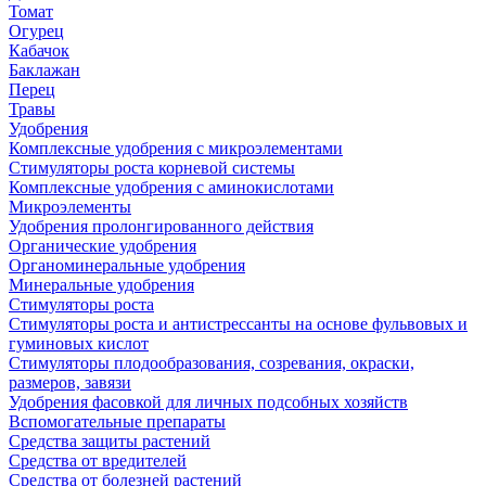
Томат
Огурец
Кабачок
Баклажан
Перец
Травы
Удобрения
Комплексные удобрения с микроэлементами
Стимуляторы роста корневой системы
Комплексные удобрения с аминокислотами
Микроэлементы
Удобрения пролонгированного действия
Органические удобрения
Органоминеральные удобрения
Минеральные удобрения
Стимуляторы роста
Стимуляторы роста и антистрессанты на основе фульвовых и
гуминовых кислот
Стимуляторы плодообразования, созревания, окраски,
размеров, завязи
Удобрения фасовкой для личных подсобных хозяйств
Вспомогательные препараты
Средства защиты растений
Средства от вредителей
Средства от болезней растений