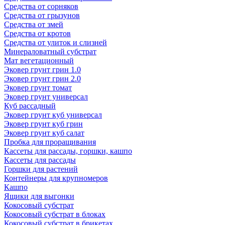
Средства от сорняков
Средства от грызунов
Средства от змей
Средства от кротов
Средства от улиток и слизней
Минераловатный субстрат
Мат вегетационный
Эковер грунт грин 1.0
Эковер грунт грин 2.0
Эковер грунт томат
Эковер грунт универсал
Куб рассадный
Эковер грунт куб универсал
Эковер грунт куб грин
Эковер грунт куб салат
Пробка для проращивания
Кассеты для рассады, горшки, кашпо
Кассеты для рассады
Горшки для растений
Контейнеры для крупномеров
Кашпо
Ящики для выгонки
Кокосовый субстрат
Кокосовый субстрат в блоках
Кокосовый субстрат в брикетах