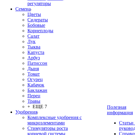
регуляторы
Семена
Цветы
Сидераты
Бобовые
Корнеплоды
Салат
Лук
Тыква
Капуста
Арбуз
Патиссон
Дыня
Томат
Огурец
Кабачок
Баклажан
Перец
Травы
+ ЕЩЕ 7
Полезная
Удобрения
информация
Комплексные удобрения с
микроэлементами
Статьи
Стимуляторы роста
руково
корневой системы
Справо