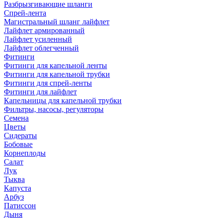
Разбрызгивающие шланги
Спрей-лента
Магистральный шланг лайфлет
Лайфлет армированный
Лайфлет усиленный
Лайфлет облегченный
Фитинги
Фитинги для капельной ленты
Фитинги для капельной трубки
Фитинги для спрей-ленты
Фитинги для лайфлет
Капельницы для капельной трубки
Фильтры, насосы, регуляторы
Семена
Цветы
Сидераты
Бобовые
Корнеплоды
Салат
Лук
Тыква
Капуста
Арбуз
Патиссон
Дыня