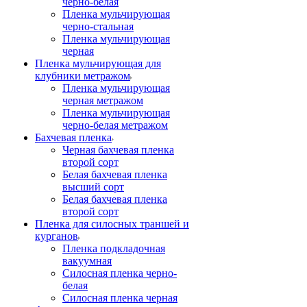
черно-белая
Пленка мульчирующая
черно-стальная
Пленка мульчирующая
черная
Пленка мульчирующая для
клубники метражом
Пленка мульчирующая
черная метражом
Пленка мульчирующая
черно-белая метражом
Бахчевая пленка
Черная бахчевая пленка
второй сорт
Белая бахчевая пленка
высший сорт
Белая бахчевая пленка
второй сорт
Пленка для силосных траншей и
курганов
Пленка подкладочная
вакуумная
Силосная пленка черно-
белая
Силосная пленка черная