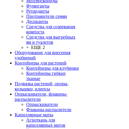
Моллюскоциды
Фумиганты
Ретарданты
Протравители семян
Десиканты
Средства для созревания
компоста
Средства для выгребных
ям и туалетов
+ ЕЩЕ 2
Оборудование для внесения
удобрений
Контейнеры для растений
Контейнеры для клубники
Контейнеры гибкие
тканые
Подвязка растений, опоры,
колышки, клипсы
Опрыскиватели, флаконы-
распылители
Опрыскиватели
Флаконы-распылители
Капиллярные маты
Агроткань для
капиллярных матов