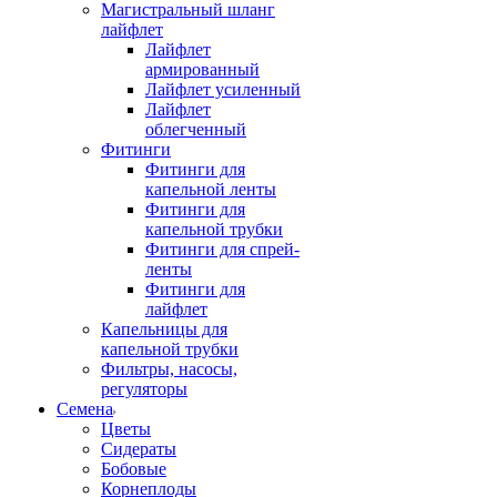
Магистральный шланг
лайфлет
Лайфлет
армированный
Лайфлет усиленный
Лайфлет
облегченный
Фитинги
Фитинги для
капельной ленты
Фитинги для
капельной трубки
Фитинги для спрей-
ленты
Фитинги для
лайфлет
Капельницы для
капельной трубки
Фильтры, насосы,
регуляторы
Семена
Цветы
Сидераты
Бобовые
Корнеплоды