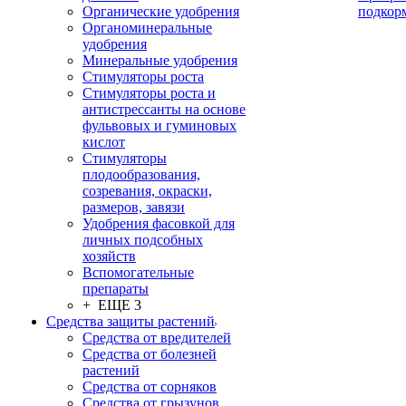
Органические удобрения
подкор
Органоминеральные
удобрения
Минеральные удобрения
Стимуляторы роста
Стимуляторы роста и
антистрессанты на основе
фульвовых и гуминовых
кислот
Стимуляторы
плодообразования,
созревания, окраски,
размеров, завязи
Удобрения фасовкой для
личных подсобных
хозяйств
Вспомогательные
препараты
+ ЕЩЕ 3
Средства защиты растений
Средства от вредителей
Средства от болезней
растений
Средства от сорняков
Средства от грызунов