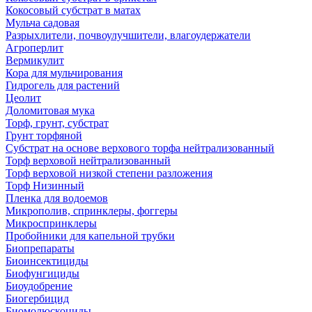
Кокосовый субстрат в матах
Мульча садовая
Разрыхлители, почвоулучшители, влагоудержатели
Агроперлит
Вермикулит
Кора для мульчирования
Гидрогель для растений
Цеолит
Доломитовая мука
Торф, грунт, субстрат
Грунт торфяной
Субстрат на основе верхового торфа нейтрализованный
Торф верховой нейтрализованный
Торф верховой низкой степени разложения
Торф Низинный
Пленка для водоемов
Микрополив, спринклеры, фоггеры
Микроспринклеры
Пробойники для капельной трубки
Биопрепараты
Биоинсектициды
Биофунгициды
Биоудобрение
Биогербицид
Биомолюскоциды