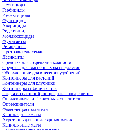
Пестициды
Гербициды
Инсектициды
Фунгициды
Акарициды
Родентициды
Моллюскоциды
Фумиганты
Ретарданты
Протравители семян
Десиканты
Средства для созревания компоста
Средства для выгребных ям и туалетов
Оборудование для внесения удобрений
Контейнеры для растений
Контейнеры для клубники
Контейнеры гибкие тканые
Подвязка растений, опоры, колышки, клипсы
Опрыскиватели, флаконы-распылители
Опрыскиватели
Флаконы-распылители
Капиллярные маты
Агроткань для капиллярных матов
Капиллярные маты