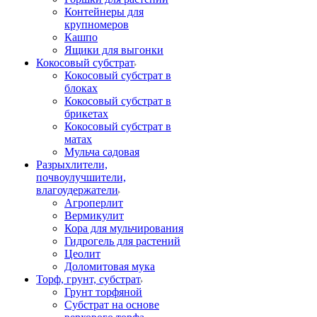
Контейнеры для
крупномеров
Кашпо
Ящики для выгонки
Кокосовый субстрат
Кокосовый субстрат в
блоках
Кокосовый субстрат в
брикетах
Кокосовый субстрат в
матах
Мульча садовая
Разрыхлители,
почвоулучшители,
влагоудержатели
Агроперлит
Вермикулит
Кора для мульчирования
Гидрогель для растений
Цеолит
Доломитовая мука
Торф, грунт, субстрат
Грунт торфяной
Субстрат на основе