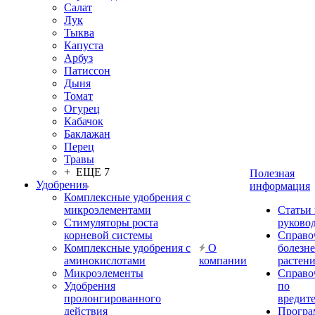
Салат
Лук
Тыква
Капуста
Арбуз
Патиссон
Дыня
Томат
Огурец
Кабачок
Баклажан
Перец
Травы
+ ЕЩЕ 7
Полезная
Удобрения
информация
Комплексные удобрения с
микроэлементами
Статьи
Стимуляторы роста
руково
корневой системы
Справо
Комплексные удобрения с
О
болезн
аминокислотами
компании
растен
Микроэлементы
Справо
Удобрения
по
пролонгированного
вредит
действия
Прогр