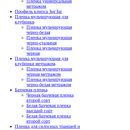
Пленка универсальная
метражом
Профиль клипса ЗигЗаг
Пленка мульчирующая для
клубники
Пленка мульчирующая
черно-белая
Пленка мульчирующая
черно-стальная
Пленка мульчирующая
черная
Пленка мульчирующая для
клубники метражом
Пленка мульчирующая
черная метражом
Пленка мульчирующая
черно-белая метражом
Бахчевая пленка
Черная бахчевая пленка
второй сорт
Белая бахчевая пленка
высший сорт
Белая бахчевая пленка
второй сорт
Пленка для силосных траншей и