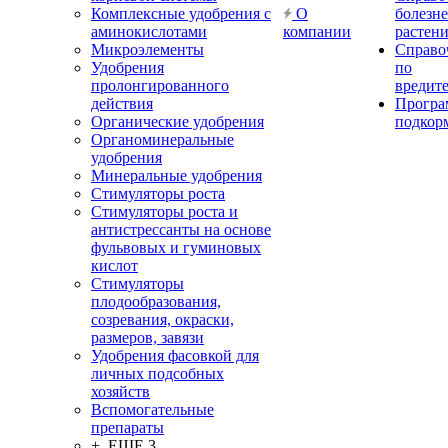
Комплексные удобрения с
О
болезн
аминокислотами
компании
растен
Микроэлементы
Справо
Удобрения
по
пролонгированного
вредит
действия
Прогр
Органические удобрения
подкор
Органоминеральные
удобрения
Минеральные удобрения
Стимуляторы роста
Стимуляторы роста и
антистрессанты на основе
фульвовых и гуминовых
кислот
Стимуляторы
плодообразования,
созревания, окраски,
размеров, завязи
Удобрения фасовкой для
личных подсобных
хозяйств
Вспомогательные
препараты
+ ЕЩЕ 3