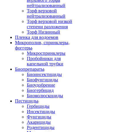
верхового торфа
нейтрализованный
Торф верховой
нейтрализованный
Торф верховой низкой
степени разложения
Торф Низинный
Пленка для водоемов
Микрополив, спринклеры,
фоггеры
Микроспринклеры
Пробойники для
капельной трубки
Биопрепараты
Биоинсектициды
Биофунгициды
Биоудобрение
Биогербицид
Биомолюскоциды
Пестициды
Гербициды
Инсектициды
Фунгициды
Акарициды
Родентициды