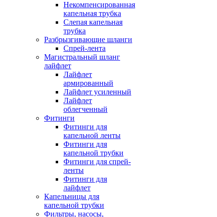
Некомпенсированная
капельная трубка
Слепая капельная
трубка
Разбрызгивающие шланги
Спрей-лента
Магистральный шланг
лайфлет
Лайфлет
армированный
Лайфлет усиленный
Лайфлет
облегченный
Фитинги
Фитинги для
капельной ленты
Фитинги для
капельной трубки
Фитинги для спрей-
ленты
Фитинги для
лайфлет
Капельницы для
капельной трубки
Фильтры, насосы,