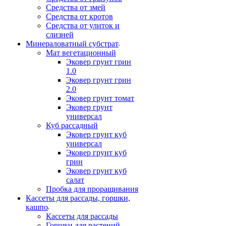
Средства от змей
Средства от кротов
Средства от улиток и
слизней
Минераловатный субстрат
Мат вегетационный
Эковер грунт грин
1.0
Эковер грунт грин
2.0
Эковер грунт томат
Эковер грунт
универсал
Куб рассадный
Эковер грунт куб
универсал
Эковер грунт куб
грин
Эковер грунт куб
салат
Пробка для проращивания
Кассеты для рассады, горшки,
кашпо
Кассеты для рассады
Горшки для растений