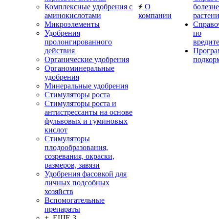
Комплексные удобрения с
О
болезн
аминокислотами
компании
растен
Микроэлементы
Справо
Удобрения
по
пролонгированного
вредит
действия
Прогр
Органические удобрения
подкор
Органоминеральные
удобрения
Минеральные удобрения
Стимуляторы роста
Стимуляторы роста и
антистрессанты на основе
фульвовых и гуминовых
кислот
Стимуляторы
плодообразования,
созревания, окраски,
размеров, завязи
Удобрения фасовкой для
личных подсобных
хозяйств
Вспомогательные
препараты
+ ЕЩЕ 3