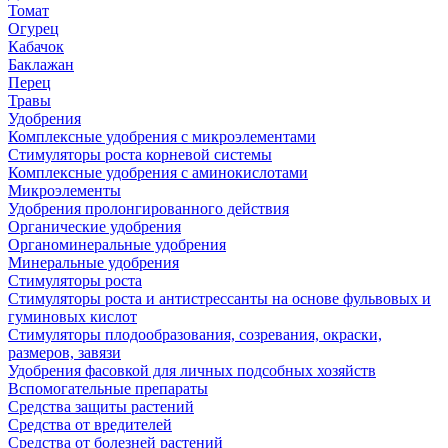
Томат
Огурец
Кабачок
Баклажан
Перец
Травы
Удобрения
Комплексные удобрения с микроэлементами
Стимуляторы роста корневой системы
Комплексные удобрения с аминокислотами
Микроэлементы
Удобрения пролонгированного действия
Органические удобрения
Органоминеральные удобрения
Минеральные удобрения
Стимуляторы роста
Стимуляторы роста и антистрессанты на основе фульвовых и
гуминовых кислот
Стимуляторы плодообразования, созревания, окраски,
размеров, завязи
Удобрения фасовкой для личных подсобных хозяйств
Вспомогательные препараты
Средства защиты растений
Средства от вредителей
Средства от болезней растений