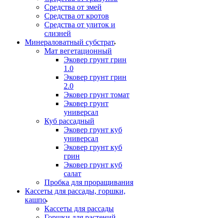
Средства от змей
Средства от кротов
Средства от улиток и
слизней
Минераловатный субстрат
Мат вегетационный
Эковер грунт грин
1.0
Эковер грунт грин
2.0
Эковер грунт томат
Эковер грунт
универсал
Куб рассадный
Эковер грунт куб
универсал
Эковер грунт куб
грин
Эковер грунт куб
салат
Пробка для проращивания
Кассеты для рассады, горшки,
кашпо
Кассеты для рассады
Горшки для растений