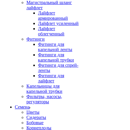
Магистральный шланг
лайфлет
Лайфлет
армированный
Лайфлет усиленный
Лайфлет
облегченный
Фитинги
Фитинги для
капельной ленты
Фитинги для
капельной трубки
Фитинги для спрей-
ленты
Фитинги для
лайфлет
Капельницы для
капельной трубки
Фильтры, насосы,
регуляторы
Семена
Цветы
Сидераты
Бобовые
Корнеплоды