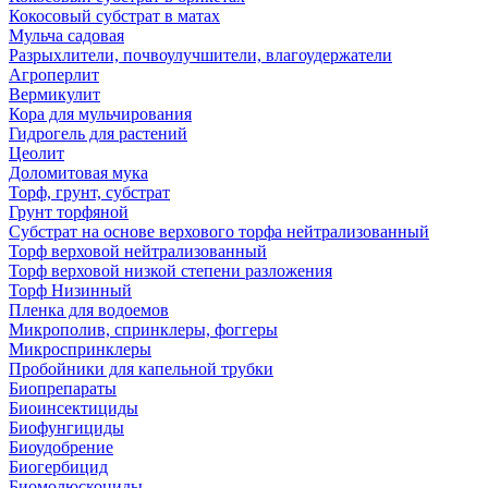
Кокосовый субстрат в матах
Мульча садовая
Разрыхлители, почвоулучшители, влагоудержатели
Агроперлит
Вермикулит
Кора для мульчирования
Гидрогель для растений
Цеолит
Доломитовая мука
Торф, грунт, субстрат
Грунт торфяной
Субстрат на основе верхового торфа нейтрализованный
Торф верховой нейтрализованный
Торф верховой низкой степени разложения
Торф Низинный
Пленка для водоемов
Микрополив, спринклеры, фоггеры
Микроспринклеры
Пробойники для капельной трубки
Биопрепараты
Биоинсектициды
Биофунгициды
Биоудобрение
Биогербицид
Биомолюскоциды