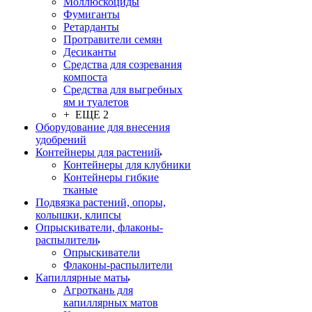
Моллюскоциды
Фумиганты
Ретарданты
Протравители семян
Десиканты
Средства для созревания
компоста
Средства для выгребных
ям и туалетов
+ ЕЩЕ 2
Оборудование для внесения
удобрений
Контейнеры для растений
Контейнеры для клубники
Контейнеры гибкие
тканые
Подвязка растений, опоры,
колышки, клипсы
Опрыскиватели, флаконы-
распылители
Опрыскиватели
Флаконы-распылители
Капиллярные маты
Агроткань для
капиллярных матов