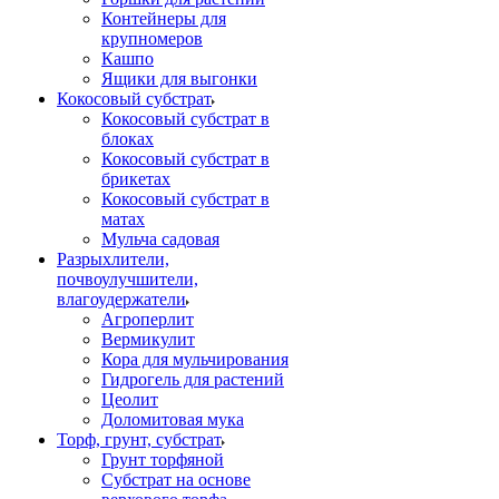
Контейнеры для
крупномеров
Кашпо
Ящики для выгонки
Кокосовый субстрат
Кокосовый субстрат в
блоках
Кокосовый субстрат в
брикетах
Кокосовый субстрат в
матах
Мульча садовая
Разрыхлители,
почвоулучшители,
влагоудержатели
Агроперлит
Вермикулит
Кора для мульчирования
Гидрогель для растений
Цеолит
Доломитовая мука
Торф, грунт, субстрат
Грунт торфяной
Субстрат на основе