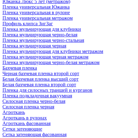
Южанка Люкс 5 лет (метражом)
Пленка универсальная Южанка
Пленка универсальная в рулоне
Пленка универсальная метражом
Профиль клипса ЗигЗаг
Пленка мульчирующая для клубники
Пленка мульчирующая черно-белая
Пленка мульчирующая черно-стальная
Пленка мульчирующая черная
Пленка мульчирующая для клубники метражом
Пленка мульчирующая черная метражом
Пленка мульчирующая черно-белая метражом
Бахчевая пленка
Черная бахчевая пленка второй сорт
Белая бахчевая пленка высший сорт
Белая бахчевая пленка второй сорт
Пленка для силосных траншей и курганов
Пленка подкладочная вакуумная
Силосная пленка черно-белая
Силосная пленка черная
Агроткань
Агроткань в рулонах
Агроткань фасованная
Сетки затеняющие
Сетка затеняющая фасованная