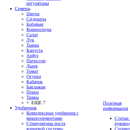
регуляторы
Семена
Цветы
Сидераты
Бобовые
Корнеплоды
Салат
Лук
Тыква
Капуста
Арбуз
Патиссон
Дыня
Томат
Огурец
Кабачок
Баклажан
Перец
Травы
+ ЕЩЕ 7
Полезная
Удобрения
информация
Комплексные удобрения с
микроэлементами
Статьи
Стимуляторы роста
руково
корневой системы
Справо