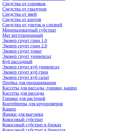
Средства от сорняков
Средства от грызунов
Средства от змей
Средства от кротов
Средства от улиток и слизней
Минераловатный субстрат
Мат вегетационный
Эковер грунт грин 1.0
Эковер грунт грин 2.0
Эковер грунт томат
Эковер грунт универсал
Куб рассадный
Эковер грунт куб универсал
Эковер грунт куб грин
Эковер грунт куб салат
Пробка для проращивания
Кассеты для рассады, горшки, кашпо
Кассеты для рассады
Горшки для растений
Контейнеры для крупномеров
Кашпо
Ящики для выгонки
Кокосовый субстрат
Кокосовый субстрат в блоках
Кокосовый субстрат в брикетах