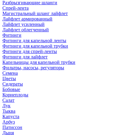
Разбрызгивающие шланги
Спрей-лента
Магистральный шланг лайфлет
Лайфлет армированный
Лайфлет усиленный
Лайфлет облегченный
Фитинги
Фитинги для капельной ленты
Фитинги для капельной трубки
Фитинги для спрей-ленты
Фитинги для лайфлет
Капельницы для капельной трубки
Фильтры, насосы, регуляторы
Семена
Цветы
Сидераты
Бобовые
Корнеплоды
Салат
Лук
Тыква
Капуста
Арбуз
Патиссон
Дыня