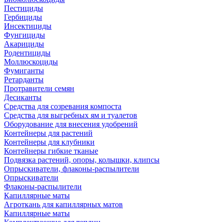
Пестициды
Гербициды
Инсектициды
Фунгициды
Акарициды
Родентициды
Моллюскоциды
Фумиганты
Ретарданты
Протравители семян
Десиканты
Средства для созревания компоста
Средства для выгребных ям и туалетов
Оборудование для внесения удобрений
Контейнеры для растений
Контейнеры для клубники
Контейнеры гибкие тканые
Подвязка растений, опоры, колышки, клипсы
Опрыскиватели, флаконы-распылители
Опрыскиватели
Флаконы-распылители
Капиллярные маты
Агроткань для капиллярных матов
Капиллярные маты