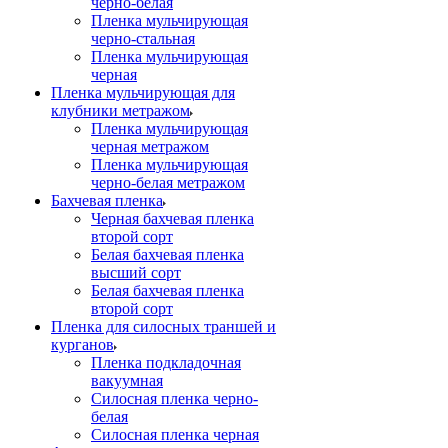
черно-белая
Пленка мульчирующая
черно-стальная
Пленка мульчирующая
черная
Пленка мульчирующая для
клубники метражом
Пленка мульчирующая
черная метражом
Пленка мульчирующая
черно-белая метражом
Бахчевая пленка
Черная бахчевая пленка
второй сорт
Белая бахчевая пленка
высший сорт
Белая бахчевая пленка
второй сорт
Пленка для силосных траншей и
курганов
Пленка подкладочная
вакуумная
Силосная пленка черно-
белая
Силосная пленка черная