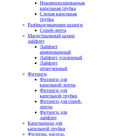
Некомпенсированная
капельная трубка
Слепая капельная
трубка
Разбрызгивающие шланги
Спрей-лента
Магистральный шланг
лайфлет
Лайфлет
армированный
Лайфлет усиленный
Лайфлет
облегченный
Фитинги
Фитинги для
капельной ленты
Фитинги для
капельной трубки
Фитинги для спрей-
ленты
Фитинги для
лайфлет
Капельницы для
капельной трубки
Фильтры, насосы,