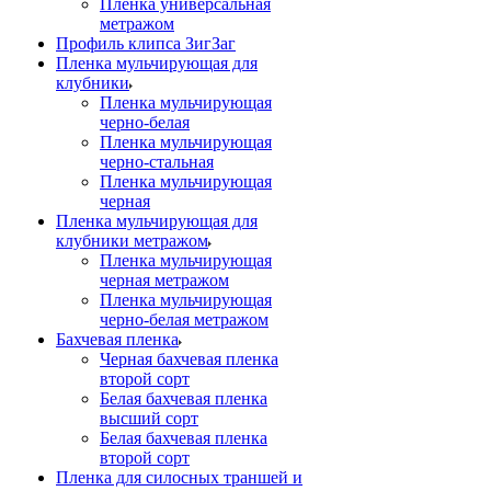
Пленка универсальная
метражом
Профиль клипса ЗигЗаг
Пленка мульчирующая для
клубники
Пленка мульчирующая
черно-белая
Пленка мульчирующая
черно-стальная
Пленка мульчирующая
черная
Пленка мульчирующая для
клубники метражом
Пленка мульчирующая
черная метражом
Пленка мульчирующая
черно-белая метражом
Бахчевая пленка
Черная бахчевая пленка
второй сорт
Белая бахчевая пленка
высший сорт
Белая бахчевая пленка
второй сорт
Пленка для силосных траншей и