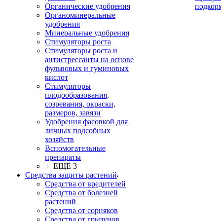
Органические удобрения
подкор
Органоминеральные
удобрения
Минеральные удобрения
Стимуляторы роста
Стимуляторы роста и
антистрессанты на основе
фульвовых и гуминовых
кислот
Стимуляторы
плодообразования,
созревания, окраски,
размеров, завязи
Удобрения фасовкой для
личных подсобных
хозяйств
Вспомогательные
препараты
+ ЕЩЕ 3
Средства защиты растений
Средства от вредителей
Средства от болезней
растений
Средства от сорняков
Средства от грызунов