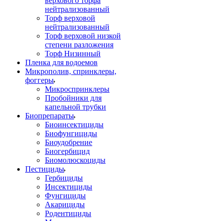
верхового торфа
нейтрализованный
Торф верховой
нейтрализованный
Торф верховой низкой
степени разложения
Торф Низинный
Пленка для водоемов
Микрополив, спринклеры,
фоггеры
Микроспринклеры
Пробойники для
капельной трубки
Биопрепараты
Биоинсектициды
Биофунгициды
Биоудобрение
Биогербицид
Биомолюскоциды
Пестициды
Гербициды
Инсектициды
Фунгициды
Акарициды
Родентициды