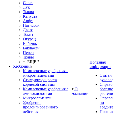
Салат
Лук
Тыква
Капуста
Арбуз
Патиссон
Дыня
Томат
Огурец
Кабачок
Баклажан
Перец
Травы
+ ЕЩЕ 7
Полезная
Удобрения
информация
Комплексные удобрения с
микроэлементами
Статьи
Стимуляторы роста
руково
корневой системы
Справо
Комплексные удобрения с
О
болезн
аминокислотами
компании
растен
Микроэлементы
Справо
Удобрения
по
пролонгированного
вредит
действия
Прогр