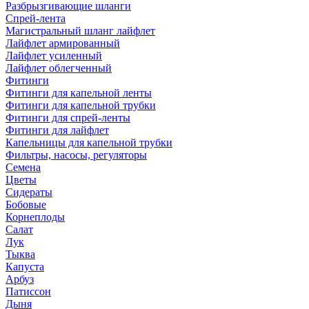
Разбрызгивающие шланги
Спрей-лента
Магистральный шланг лайфлет
Лайфлет армированный
Лайфлет усиленный
Лайфлет облегченный
Фитинги
Фитинги для капельной ленты
Фитинги для капельной трубки
Фитинги для спрей-ленты
Фитинги для лайфлет
Капельницы для капельной трубки
Фильтры, насосы, регуляторы
Семена
Цветы
Сидераты
Бобовые
Корнеплоды
Салат
Лук
Тыква
Капуста
Арбуз
Патиссон
Дыня