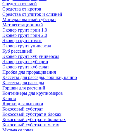
Средства от змей
Средства от кротов
Средства от улиток и слизней
Минераловатный субстрат
Мат вегетационный
Эковер грунт грин 1.0
Эковер грунт грин 2.0
Эковер грунт томат
Эковер грунт универсал
Куб рассадный
Эковер грунт куб универсал
Эковер грунт куб грин
Эковер грунт куб салат
Пробка для проращивания
Кассеты для рассады, горшки, кашпо
Кассеты для рассады
Горшки для растений
Контейнеры для крупномеров
Кашпо
Ящики для выгонки
Кокосовый субстрат
Кокосовый субстрат в блоках
Кокосовый субстрат в брикетах
Кокосовый субстрат в матах
Мульча садовая