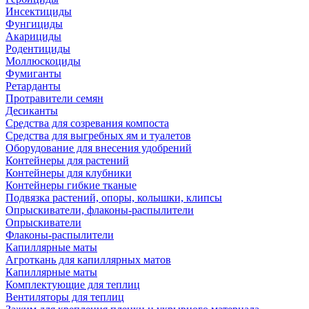
Инсектициды
Фунгициды
Акарициды
Родентициды
Моллюскоциды
Фумиганты
Ретарданты
Протравители семян
Десиканты
Средства для созревания компоста
Средства для выгребных ям и туалетов
Оборудование для внесения удобрений
Контейнеры для растений
Контейнеры для клубники
Контейнеры гибкие тканые
Подвязка растений, опоры, колышки, клипсы
Опрыскиватели, флаконы-распылители
Опрыскиватели
Флаконы-распылители
Капиллярные маты
Агроткань для капиллярных матов
Капиллярные маты
Комплектующие для теплиц
Вентиляторы для теплиц