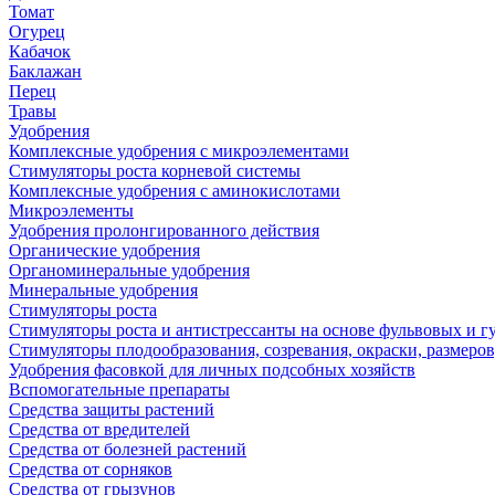
Томат
Огурец
Кабачок
Баклажан
Перец
Травы
Удобрения
Комплексные удобрения с микроэлементами
Стимуляторы роста корневой системы
Комплексные удобрения с аминокислотами
Микроэлементы
Удобрения пролонгированного действия
Органические удобрения
Органоминеральные удобрения
Минеральные удобрения
Стимуляторы роста
Стимуляторы роста и антистрессанты на основе фульвовых и 
Стимуляторы плодообразования, созревания, окраски, размеров,
Удобрения фасовкой для личных подсобных хозяйств
Вспомогательные препараты
Средства защиты растений
Средства от вредителей
Средства от болезней растений
Средства от сорняков
Средства от грызунов