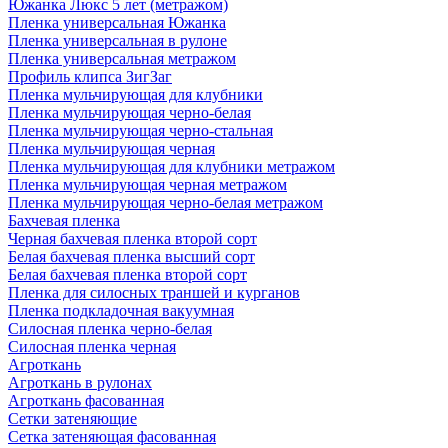
Южанка Люкс 5 лет (метражом)
Пленка универсальная Южанка
Пленка универсальная в рулоне
Пленка универсальная метражом
Профиль клипса ЗигЗаг
Пленка мульчирующая для клубники
Пленка мульчирующая черно-белая
Пленка мульчирующая черно-стальная
Пленка мульчирующая черная
Пленка мульчирующая для клубники метражом
Пленка мульчирующая черная метражом
Пленка мульчирующая черно-белая метражом
Бахчевая пленка
Черная бахчевая пленка второй сорт
Белая бахчевая пленка высший сорт
Белая бахчевая пленка второй сорт
Пленка для силосных траншей и курганов
Пленка подкладочная вакуумная
Силосная пленка черно-белая
Силосная пленка черная
Агроткань
Агроткань в рулонах
Агроткань фасованная
Сетки затеняющие
Сетка затеняющая фасованная