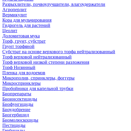
Разрыхлители, почвоулучшители, влагоудержатели
Агроперлит
Вермикулит
Кора для мульчирования
Гидрогель для растений
Цеолит
Доломитовая мука
Торф, грунт, субстрат
Грунт торфяной
Субстрат на основе верхового торфа нейтрализованный
Торф верховой нейтрализованный
Торф верховой низкой степени разложения
Торф Низинный
Пленка для водоемов
Микрополив, спринклеры, фоггеры
Микроспринклеры
Пробойники для капельной трубки
Биопрепараты
Биоинсектициды
Биофунгициды
Биоудобрение
Биогербицид
Биомолюскоциды
Пестициды
Гербициды