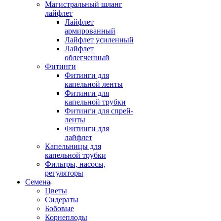
Магистральный шланг
лайфлет
Лайфлет
армированный
Лайфлет усиленный
Лайфлет
облегченный
Фитинги
Фитинги для
капельной ленты
Фитинги для
капельной трубки
Фитинги для спрей-
ленты
Фитинги для
лайфлет
Капельницы для
капельной трубки
Фильтры, насосы,
регуляторы
Семена
Цветы
Сидераты
Бобовые
Корнеплоды