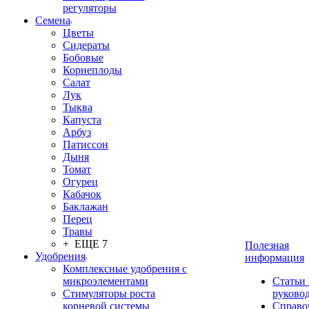
регуляторы
Семена
Цветы
Сидераты
Бобовые
Корнеплоды
Салат
Лук
Тыква
Капуста
Арбуз
Патиссон
Дыня
Томат
Огурец
Кабачок
Баклажан
Перец
Травы
+ ЕЩЕ 7
Полезная
Удобрения
информация
Комплексные удобрения с
микроэлементами
Статьи
Стимуляторы роста
руково
корневой системы
Справо