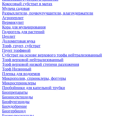
Кокосовый субстрат в матах
Мульча садовая
Разрыхлители, почвоулучшители, влагоудержатели
Агроперлит
Вермикулит
Кора для мульчирования
Гидрогель для растений
Цеолит
Доломитовая мука
Торф, грунт, субстрат
Грунт торфяной
Субстрат на основе верхового торфа нейтрализованный
Торф верховой нейтрализованный
Торф верховой низкой степени разложения
Торф Низинный
Пленка для водоемов
Микрополив, спринклеры, фоггеры
Микроспринклеры
Пробойники для капельной трубки
Биопрепараты
Биоинсектициды
Биофунгициды
Биоудобрение
Биогербицид
Биомолюскоциды