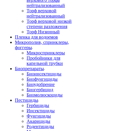
верхового торфа
нейтрализованный
Торф верховой
нейтрализованный
Торф верховой низкой
степени разложения
Торф Низинный
Пленка для водоемов
Микрополив, спринклеры,
фоггеры
Микроспринклеры
Пробойники для
капельной трубки
Биопрепараты
Биоинсектициды
Биофунгициды
Биоудобрение
Биогербицид
Биомолюскоциды
Пестициды
Гербициды
Инсектициды
Фунгициды
Акарициды
Родентициды