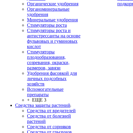
Органические удобрения
подкор
Органоминеральные
удобрения
Минеральные удобрения
Стимуляторы роста
Стимуляторы роста и
антистрессанты на основе
фульвовых и гуминовых
кислот
Стимуляторы
плодообразования,
созревания, окраски,
размеров, завязи
Удобрения фасовкой для
личных подсобных
хозяйств
Вспомогательные
препараты
+ ЕЩЕ 3
Средства защиты растений
Средства от вредителей
Средства от болезней
растений
Средства от сорняков
Средства от грызунов