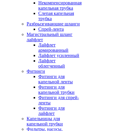
Некомпенсированная
капельная трубка
Слепая капельная
трубка
Разбрызгивающие шланги
Спрей-лента
Магистральный шланг
лайфлет
Лайфлет
армированный
Лайфлет усиленный
Лайфлет
облегченный
Фитинги
Фитинги для
капельной ленты
Фитинги для
капельной трубки
Фитинги для спрей-
ленты
Фитинги для
лайфлет
Капельницы для
капельной трубки
Фильтры, насосы,