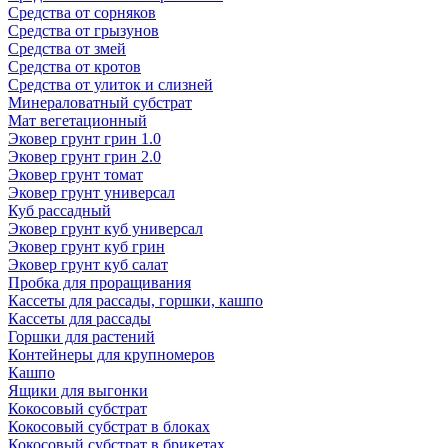
Средства от сорняков
Средства от грызунов
Средства от змей
Средства от кротов
Средства от улиток и слизней
Минераловатный субстрат
Мат вегетационный
Эковер грунт грин 1.0
Эковер грунт грин 2.0
Эковер грунт томат
Эковер грунт универсал
Куб рассадный
Эковер грунт куб универсал
Эковер грунт куб грин
Эковер грунт куб салат
Пробка для проращивания
Кассеты для рассады, горшки, кашпо
Кассеты для рассады
Горшки для растений
Контейнеры для крупномеров
Кашпо
Ящики для выгонки
Кокосовый субстрат
Кокосовый субстрат в блоках
Кокосовый субстрат в брикетах