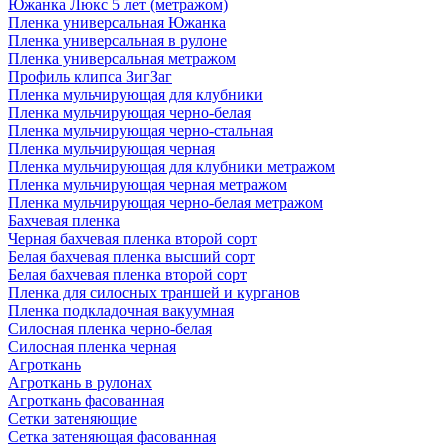
Южанка Люкс 5 лет (метражом)
Пленка универсальная Южанка
Пленка универсальная в рулоне
Пленка универсальная метражом
Профиль клипса ЗигЗаг
Пленка мульчирующая для клубники
Пленка мульчирующая черно-белая
Пленка мульчирующая черно-стальная
Пленка мульчирующая черная
Пленка мульчирующая для клубники метражом
Пленка мульчирующая черная метражом
Пленка мульчирующая черно-белая метражом
Бахчевая пленка
Черная бахчевая пленка второй сорт
Белая бахчевая пленка высший сорт
Белая бахчевая пленка второй сорт
Пленка для силосных траншей и курганов
Пленка подкладочная вакуумная
Силосная пленка черно-белая
Силосная пленка черная
Агроткань
Агроткань в рулонах
Агроткань фасованная
Сетки затеняющие
Сетка затеняющая фасованная