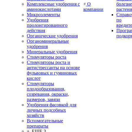
Комплексные удобрения с
О
болезн
аминокислотами
компании
растен
Микроэлементы
Справо
Удобрения
по
пролонгированного
вредит
действия
Прогр
Органические удобрения
подкор
Органоминеральные
удобрения
Минеральные удобрения
Стимуляторы роста
Стимуляторы роста и
антистрессанты на основе
фульвовых и гуминовых
кислот
Стимуляторы
плодообразования,
созревания, окраски,
размеров, завязи
Удобрения фасовкой для
личных подсобных
хозяйств
Вспомогательные
препараты
+ ЕЩЕ 3