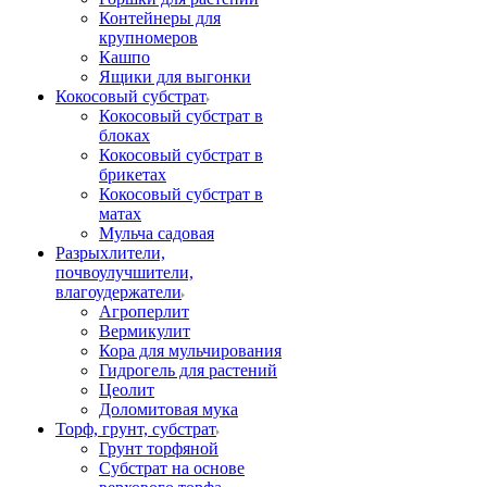
Контейнеры для
крупномеров
Кашпо
Ящики для выгонки
Кокосовый субстрат
Кокосовый субстрат в
блоках
Кокосовый субстрат в
брикетах
Кокосовый субстрат в
матах
Мульча садовая
Разрыхлители,
почвоулучшители,
влагоудержатели
Агроперлит
Вермикулит
Кора для мульчирования
Гидрогель для растений
Цеолит
Доломитовая мука
Торф, грунт, субстрат
Грунт торфяной
Субстрат на основе