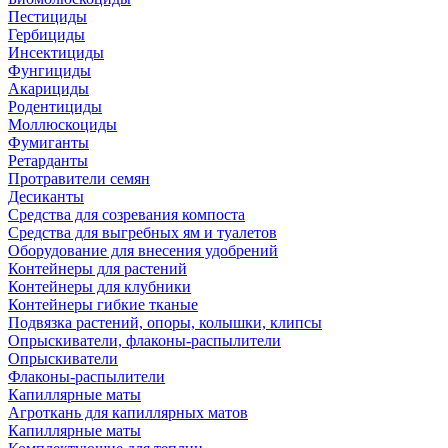
Пестициды
Гербициды
Инсектициды
Фунгициды
Акарициды
Родентициды
Моллюскоциды
Фумиганты
Ретарданты
Протравители семян
Десиканты
Средства для созревания компоста
Средства для выгребных ям и туалетов
Оборудование для внесения удобрений
Контейнеры для растений
Контейнеры для клубники
Контейнеры гибкие тканые
Подвязка растений, опоры, колышки, клипсы
Опрыскиватели, флаконы-распылители
Опрыскиватели
Флаконы-распылители
Капиллярные маты
Агроткань для капиллярных матов
Капиллярные маты