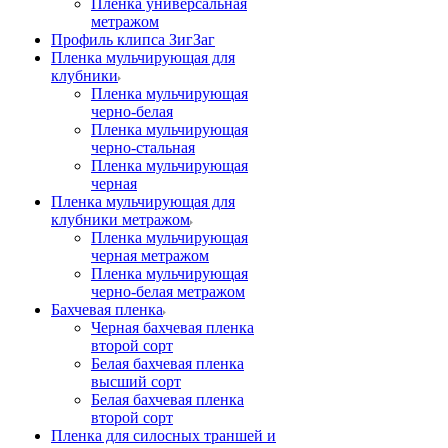
Пленка универсальная
метражом
Профиль клипса ЗигЗаг
Пленка мульчирующая для
клубники
Пленка мульчирующая
черно-белая
Пленка мульчирующая
черно-стальная
Пленка мульчирующая
черная
Пленка мульчирующая для
клубники метражом
Пленка мульчирующая
черная метражом
Пленка мульчирующая
черно-белая метражом
Бахчевая пленка
Черная бахчевая пленка
второй сорт
Белая бахчевая пленка
высший сорт
Белая бахчевая пленка
второй сорт
Пленка для силосных траншей и