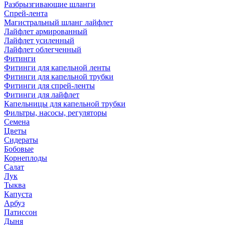
Разбрызгивающие шланги
Спрей-лента
Магистральный шланг лайфлет
Лайфлет армированный
Лайфлет усиленный
Лайфлет облегченный
Фитинги
Фитинги для капельной ленты
Фитинги для капельной трубки
Фитинги для спрей-ленты
Фитинги для лайфлет
Капельницы для капельной трубки
Фильтры, насосы, регуляторы
Семена
Цветы
Сидераты
Бобовые
Корнеплоды
Салат
Лук
Тыква
Капуста
Арбуз
Патиссон
Дыня