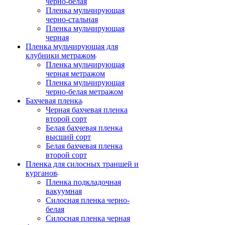
черно-белая
Пленка мульчирующая
черно-стальная
Пленка мульчирующая
черная
Пленка мульчирующая для
клубники метражом
Пленка мульчирующая
черная метражом
Пленка мульчирующая
черно-белая метражом
Бахчевая пленка
Черная бахчевая пленка
второй сорт
Белая бахчевая пленка
высший сорт
Белая бахчевая пленка
второй сорт
Пленка для силосных траншей и
курганов
Пленка подкладочная
вакуумная
Силосная пленка черно-
белая
Силосная пленка черная