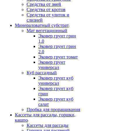
Средства от змей
Средства от кротов
Средства от улиток и
слизней
Минераловатный субстрат
Мат вегетационный
Эковер грунт грин
1.0
Эковер грунт грин
2.0
Эковер грунт томат
Эковер грунт
универсал
Куб рассадный
Эковер грунт куб
универсал
Эковер грунт куб
грин
Эковер грунт куб
салат
Пробка для проращивания
Кассеты для рассады, горшки,
кашпо
Кассеты для рассады
Горшки для растений