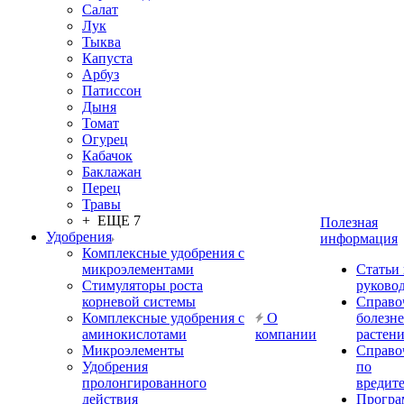
Салат
Лук
Тыква
Капуста
Арбуз
Патиссон
Дыня
Томат
Огурец
Кабачок
Баклажан
Перец
Травы
+ ЕЩЕ 7
Полезная
Удобрения
информация
Комплексные удобрения с
микроэлементами
Статьи
Стимуляторы роста
руково
корневой системы
Справо
Комплексные удобрения с
О
болезн
аминокислотами
компании
растен
Микроэлементы
Справо
Удобрения
по
пролонгированного
вредит
действия
Прогр