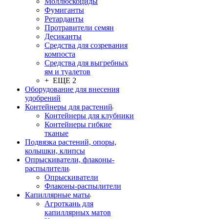
Моллюскоциды
Фумиганты
Ретарданты
Протравители семян
Десиканты
Средства для созревания
компоста
Средства для выгребных
ям и туалетов
+ ЕЩЕ 2
Оборудование для внесения
удобрений
Контейнеры для растений
Контейнеры для клубники
Контейнеры гибкие
тканые
Подвязка растений, опоры,
колышки, клипсы
Опрыскиватели, флаконы-
распылители
Опрыскиватели
Флаконы-распылители
Капиллярные маты
Агроткань для
капиллярных матов