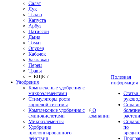
Салат
Лук
Тыква
Капуста
Арбуз
Патиссон
Дыня
Томат
Огурец
Кабачок
Баклажан
Перец
Травы
+ ЕЩЕ 7
Полезная
Удобрения
информация
Комплексные удобрения с
микроэлементами
Статьи
Стимуляторы роста
руково
корневой системы
Справо
Комплексные удобрения с
О
болезн
аминокислотами
компании
растен
Микроэлементы
Справо
Удобрения
по
пролонгированного
вредит
действия
Прогр