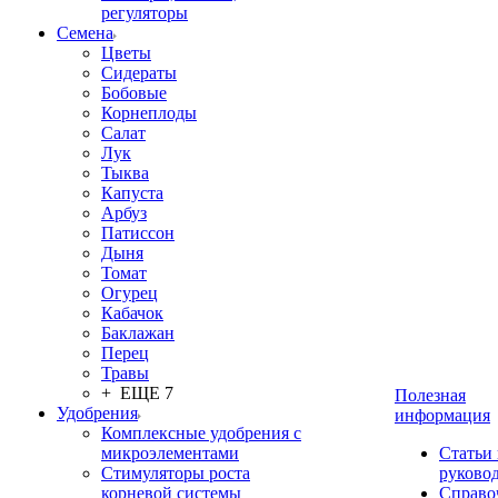
регуляторы
Семена
Цветы
Сидераты
Бобовые
Корнеплоды
Салат
Лук
Тыква
Капуста
Арбуз
Патиссон
Дыня
Томат
Огурец
Кабачок
Баклажан
Перец
Травы
+ ЕЩЕ 7
Полезная
Удобрения
информация
Комплексные удобрения с
микроэлементами
Статьи
Стимуляторы роста
руково
корневой системы
Справо