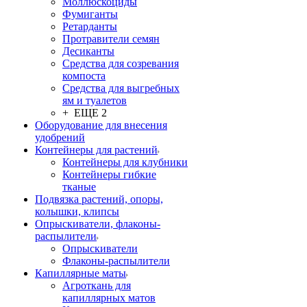
Моллюскоциды
Фумиганты
Ретарданты
Протравители семян
Десиканты
Средства для созревания
компоста
Средства для выгребных
ям и туалетов
+ ЕЩЕ 2
Оборудование для внесения
удобрений
Контейнеры для растений
Контейнеры для клубники
Контейнеры гибкие
тканые
Подвязка растений, опоры,
колышки, клипсы
Опрыскиватели, флаконы-
распылители
Опрыскиватели
Флаконы-распылители
Капиллярные маты
Агроткань для
капиллярных матов