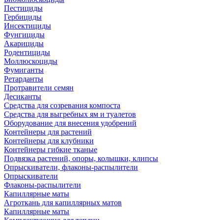
Пестициды
Гербициды
Инсектициды
Фунгициды
Акарициды
Родентициды
Моллюскоциды
Фумиганты
Ретарданты
Протравители семян
Десиканты
Средства для созревания компоста
Средства для выгребных ям и туалетов
Оборудование для внесения удобрений
Контейнеры для растений
Контейнеры для клубники
Контейнеры гибкие тканые
Подвязка растений, опоры, колышки, клипсы
Опрыскиватели, флаконы-распылители
Опрыскиватели
Флаконы-распылители
Капиллярные маты
Агроткань для капиллярных матов
Капиллярные маты