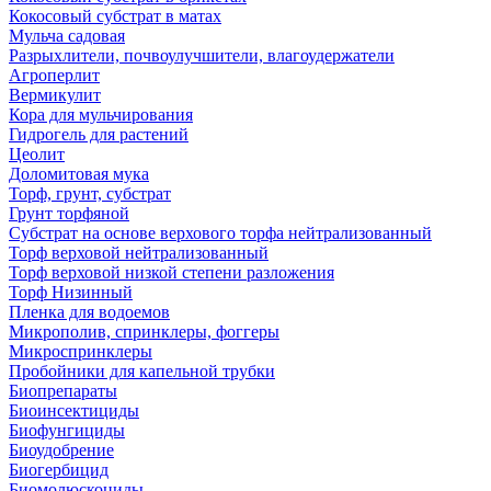
Кокосовый субстрат в матах
Мульча садовая
Разрыхлители, почвоулучшители, влагоудержатели
Агроперлит
Вермикулит
Кора для мульчирования
Гидрогель для растений
Цеолит
Доломитовая мука
Торф, грунт, субстрат
Грунт торфяной
Субстрат на основе верхового торфа нейтрализованный
Торф верховой нейтрализованный
Торф верховой низкой степени разложения
Торф Низинный
Пленка для водоемов
Микрополив, спринклеры, фоггеры
Микроспринклеры
Пробойники для капельной трубки
Биопрепараты
Биоинсектициды
Биофунгициды
Биоудобрение
Биогербицид
Биомолюскоциды