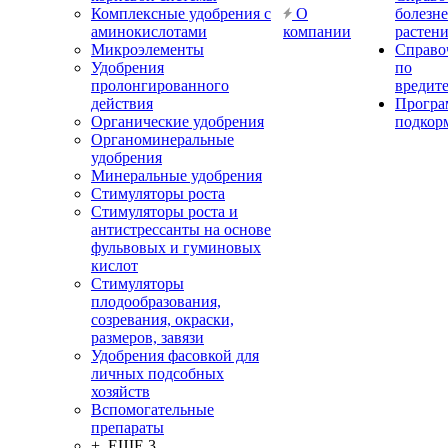
Комплексные удобрения с
О
болезн
аминокислотами
компании
растен
Микроэлементы
Справо
Удобрения
по
пролонгированного
вредит
действия
Прогр
Органические удобрения
подкор
Органоминеральные
удобрения
Минеральные удобрения
Стимуляторы роста
Стимуляторы роста и
антистрессанты на основе
фульвовых и гуминовых
кислот
Стимуляторы
плодообразования,
созревания, окраски,
размеров, завязи
Удобрения фасовкой для
личных подсобных
хозяйств
Вспомогательные
препараты
+ ЕЩЕ 3