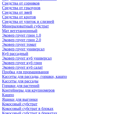
Средства от сорняков
Средства от грызунов
Средства от змей
Средства от кротов
Средства от улиток и слизней
Минераловатный субстрат
Мат вегетационный
Эковер грунт грин 1.0
Эковер грунт грин 2.0
Эковер грунт томат
Эковер грунт универсал
Куб рассадный
Эковер грунт куб универсал
Эковер грунт куб грин
Эковер грунт куб салат
Пробка для проращивания
Кассеты для рассады, горшки, кашпо
Кассеты для рассады
Горшки для растений
Контейнеры для крупномеров
Кашпо
Ящики для выгонки
Кокосовый субстрат
Кокосовый субстрат в блоках
Кокосовый субстрат в брикетах