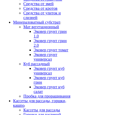
Средства от змей
Средства от кротов
Средства от улиток и
слизней
Минераловатный субстрат
Мат вегетационный
Эковер грунт грин
1.0
Эковер грунт грин
2.0
Эковер грунт томат
Эковер грунт
универсал
Куб рассадный
Эковер грунт куб
универсал
Эковер грунт куб
грин
Эковер грунт куб
салат
Пробка для проращивания
Кассеты для рассады, горшки,
кашпо
Кассеты для рассады
Горшки для растений