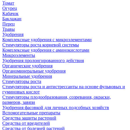
Томат
Огурец
Кабачок
Баклажан
Перец
Травы
Удобрения
Комплексные удобрения с микроэлементами
Стимуляторы роста корневой системы
Комплексные удобрения с аминокислотами
Микроэлементы
Удобрения пролонгированного действия
Органические удобрения
Органоминеральные удобрения
Минеральные удобрения
Стимуляторы роста
Стимуляторы роста и антистрессанты на основе фульвовых и
гуминовых кислот
Стимуляторы плодообразования, созревания, окраски,
размеров, завязи
Удобрения фасовкой для личных подсобных хозяйств
Вспомогательные препараты
Средства защиты растений
Средства от вредителей
Средства от болезней растений