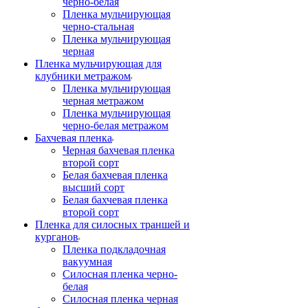
черно-белая
Пленка мульчирующая
черно-стальная
Пленка мульчирующая
черная
Пленка мульчирующая для
клубники метражом
Пленка мульчирующая
черная метражом
Пленка мульчирующая
черно-белая метражом
Бахчевая пленка
Черная бахчевая пленка
второй сорт
Белая бахчевая пленка
высший сорт
Белая бахчевая пленка
второй сорт
Пленка для силосных траншей и
курганов
Пленка подкладочная
вакуумная
Силосная пленка черно-
белая
Силосная пленка черная