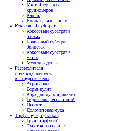
Контейнеры для
крупномеров
Кашпо
Ящики для выгонки
Кокосовый субстрат
Кокосовый субстрат в
блоках
Кокосовый субстрат в
брикетах
Кокосовый субстрат в
матах
Мульча садовая
Разрыхлители,
почвоулучшители,
влагоудержатели
Агроперлит
Вермикулит
Кора для мульчирования
Гидрогель для растений
Цеолит
Доломитовая мука
Торф, грунт, субстрат
Грунт торфяной
Субстрат на основе