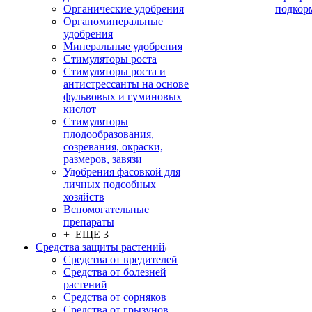
Органические удобрения
подкор
Органоминеральные
удобрения
Минеральные удобрения
Стимуляторы роста
Стимуляторы роста и
антистрессанты на основе
фульвовых и гуминовых
кислот
Стимуляторы
плодообразования,
созревания, окраски,
размеров, завязи
Удобрения фасовкой для
личных подсобных
хозяйств
Вспомогательные
препараты
+ ЕЩЕ 3
Средства защиты растений
Средства от вредителей
Средства от болезней
растений
Средства от сорняков
Средства от грызунов