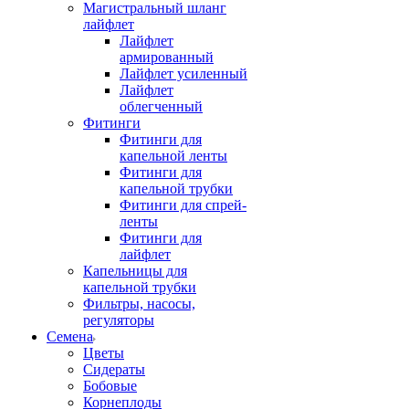
Магистральный шланг
лайфлет
Лайфлет
армированный
Лайфлет усиленный
Лайфлет
облегченный
Фитинги
Фитинги для
капельной ленты
Фитинги для
капельной трубки
Фитинги для спрей-
ленты
Фитинги для
лайфлет
Капельницы для
капельной трубки
Фильтры, насосы,
регуляторы
Семена
Цветы
Сидераты
Бобовые
Корнеплоды