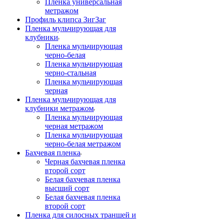
Пленка универсальная
метражом
Профиль клипса ЗигЗаг
Пленка мульчирующая для
клубники
Пленка мульчирующая
черно-белая
Пленка мульчирующая
черно-стальная
Пленка мульчирующая
черная
Пленка мульчирующая для
клубники метражом
Пленка мульчирующая
черная метражом
Пленка мульчирующая
черно-белая метражом
Бахчевая пленка
Черная бахчевая пленка
второй сорт
Белая бахчевая пленка
высший сорт
Белая бахчевая пленка
второй сорт
Пленка для силосных траншей и