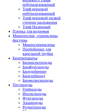
верхового торфа
нейтрализованный
Торф верховой
нейтрализованный
Торф верховой низкой
степени разложения
Торф Низинный
Пленка для водоемов
Микрополив, спринклеры,
фоггеры
Микроспринклеры
Пробойники для
капельной трубки
Биопрепараты
Биоинсектициды
Биофунгициды
Биоудобрение
Биогербицид
Биомолюскоциды
Пестициды
Гербициды
Инсектициды
Фунгициды
Акарициды
Родентициды