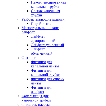
Некомпенсированная
капельная трубка
Слепая капельная
трубка
Разбрызгивающие шланги
Спрей-лента
Магистральный шланг
лайфлет
Лайфлет
армированный
Лайфлет усиленный
Лайфлет
облегченный
Фитинги
Фитинги для
капельной ленты
Фитинги для
капельной трубки
Фитинги для спрей-
ленты
Фитинги для
лайфлет
Капельницы для
капельной трубки
Фильтры, насосы,