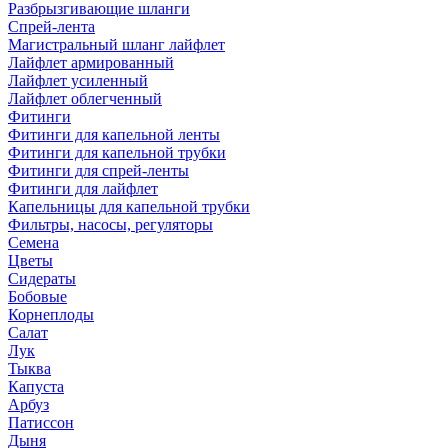
Разбрызгивающие шланги
Спрей-лента
Магистральный шланг лайфлет
Лайфлет армированный
Лайфлет усиленный
Лайфлет облегченный
Фитинги
Фитинги для капельной ленты
Фитинги для капельной трубки
Фитинги для спрей-ленты
Фитинги для лайфлет
Капельницы для капельной трубки
Фильтры, насосы, регуляторы
Семена
Цветы
Сидераты
Бобовые
Корнеплоды
Салат
Лук
Тыква
Капуста
Арбуз
Патиссон
Дыня