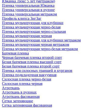
Южанка Люкс 5 лет (метражом)
Пленка универсальная Южанка
Пленка универсальная в рулоне
Пленка универсальная метражом
Профиль клипса ЗигЗаг
Пленка мульчирующая для клубники
Пленка мульчирующая черно-белая
Пленка мульчирующая черно-стальная
Пленка мульчирующая черная
Пленка мульчирующая для клубники метражом
Пленка мульчирующая черная метражом
Пленка мульчирующая черно-белая метражом
Бахчевая пленка
Черная бахчевая пленка второй сорт
Белая бахчевая пленка высший сорт
Белая бахчевая пленка второй сорт
Пленка для силосных траншей и курганов
Пленка подкладочная вакуумная
Силосная пленка черно-белая
Силосная пленка черная
Агроткань
Агроткань в рулонах
Агроткань фасованная
Сетки затеняющие
Сетка затеняющая фасованная