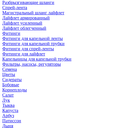
Разбрызгивающие шланги
Спрей-лента
Магистральный шланг лайфлет
Лайфлет армированный
Лайфлет усиленный
Лайфлет облегченный
Фитинги
Фитинги для капельной ленты
Фитинги для капельной трубки
Фитинги для спрей-ленты
Фитинги для лайфлет
Капельницы для капельной трубки
Фильтры, насосы, регуляторы
Семена
Цветы
Сидераты
Бобовые
Корнеплоды
Салат
Лук
Тыква
Капуста
Арбуз
Патиссон
Дыня