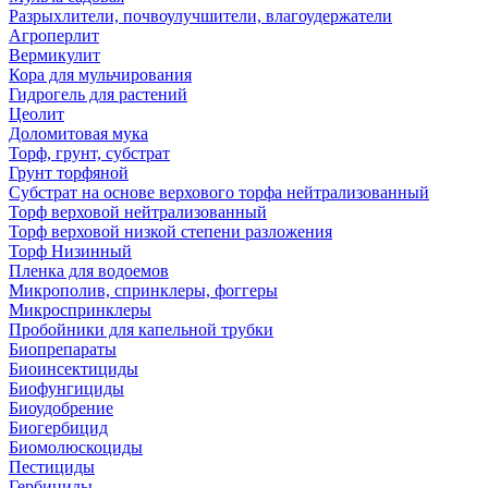
Разрыхлители, почвоулучшители, влагоудержатели
Агроперлит
Вермикулит
Кора для мульчирования
Гидрогель для растений
Цеолит
Доломитовая мука
Торф, грунт, субстрат
Грунт торфяной
Субстрат на основе верхового торфа нейтрализованный
Торф верховой нейтрализованный
Торф верховой низкой степени разложения
Торф Низинный
Пленка для водоемов
Микрополив, спринклеры, фоггеры
Микроспринклеры
Пробойники для капельной трубки
Биопрепараты
Биоинсектициды
Биофунгициды
Биоудобрение
Биогербицид
Биомолюскоциды
Пестициды
Гербициды