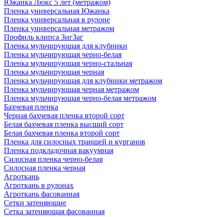
Южанка Люкс 5 лет (метражом)
Пленка универсальная Южанка
Пленка универсальная в рулоне
Пленка универсальная метражом
Профиль клипса ЗигЗаг
Пленка мульчирующая для клубники
Пленка мульчирующая черно-белая
Пленка мульчирующая черно-стальная
Пленка мульчирующая черная
Пленка мульчирующая для клубники метражом
Пленка мульчирующая черная метражом
Пленка мульчирующая черно-белая метражом
Бахчевая пленка
Черная бахчевая пленка второй сорт
Белая бахчевая пленка высший сорт
Белая бахчевая пленка второй сорт
Пленка для силосных траншей и курганов
Пленка подкладочная вакуумная
Силосная пленка черно-белая
Силосная пленка черная
Агроткань
Агроткань в рулонах
Агроткань фасованная
Сетки затеняющие
Сетка затеняющая фасованная