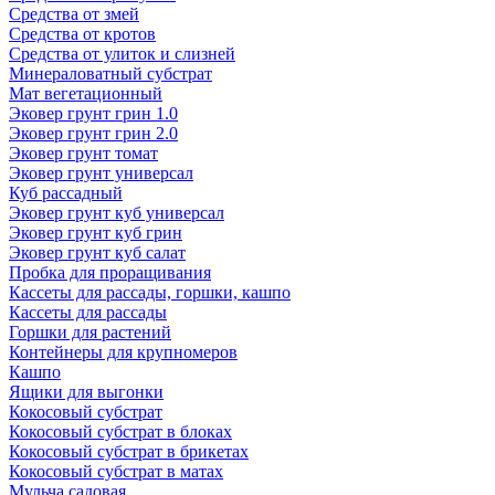
Средства от змей
Средства от кротов
Средства от улиток и слизней
Минераловатный субстрат
Мат вегетационный
Эковер грунт грин 1.0
Эковер грунт грин 2.0
Эковер грунт томат
Эковер грунт универсал
Куб рассадный
Эковер грунт куб универсал
Эковер грунт куб грин
Эковер грунт куб салат
Пробка для проращивания
Кассеты для рассады, горшки, кашпо
Кассеты для рассады
Горшки для растений
Контейнеры для крупномеров
Кашпо
Ящики для выгонки
Кокосовый субстрат
Кокосовый субстрат в блоках
Кокосовый субстрат в брикетах
Кокосовый субстрат в матах
Мульча садовая