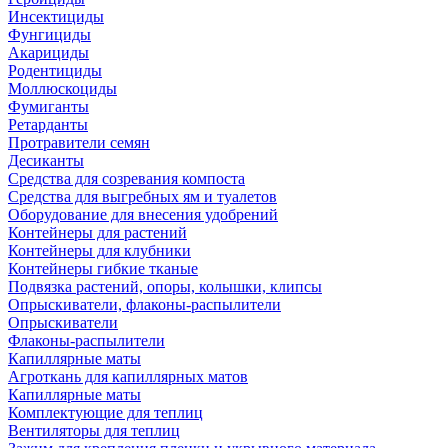
Инсектициды
Фунгициды
Акарициды
Родентициды
Моллюскоциды
Фумиганты
Ретарданты
Протравители семян
Десиканты
Средства для созревания компоста
Средства для выгребных ям и туалетов
Оборудование для внесения удобрений
Контейнеры для растений
Контейнеры для клубники
Контейнеры гибкие тканые
Подвязка растений, опоры, колышки, клипсы
Опрыскиватели, флаконы-распылители
Опрыскиватели
Флаконы-распылители
Капиллярные маты
Агроткань для капиллярных матов
Капиллярные маты
Комплектующие для теплиц
Вентиляторы для теплиц