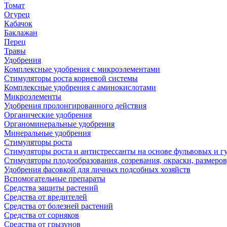
Томат
Огурец
Кабачок
Баклажан
Перец
Травы
Удобрения
Комплексные удобрения с микроэлементами
Стимуляторы роста корневой системы
Комплексные удобрения с аминокислотами
Микроэлементы
Удобрения пролонгированного действия
Органические удобрения
Органоминеральные удобрения
Минеральные удобрения
Стимуляторы роста
Стимуляторы роста и антистрессанты на основе фульвовых и 
Стимуляторы плодообразования, созревания, окраски, размеров,
Удобрения фасовкой для личных подсобных хозяйств
Вспомогательные препараты
Средства защиты растений
Средства от вредителей
Средства от болезней растений
Средства от сорняков
Средства от грызунов