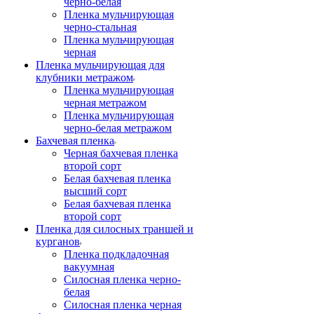
черно-белая
Пленка мульчирующая
черно-стальная
Пленка мульчирующая
черная
Пленка мульчирующая для
клубники метражом
Пленка мульчирующая
черная метражом
Пленка мульчирующая
черно-белая метражом
Бахчевая пленка
Черная бахчевая пленка
второй сорт
Белая бахчевая пленка
высший сорт
Белая бахчевая пленка
второй сорт
Пленка для силосных траншей и
курганов
Пленка подкладочная
вакуумная
Силосная пленка черно-
белая
Силосная пленка черная