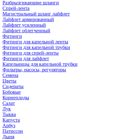
Разбрызгивающие шланги
Спрей-лента
Магистральный шланг лайфлет
Лайфлет армированный
Лайфлет усиленный
Лайфлет облегченный
Фитинги
Фитинги для капельной ленты
Фитинги для капельной трубки
Фитинги для спрей-ленты
Фитинги для лайфлет
Капельницы для капельной трубки
Фильтры, насосы, регуляторы
Семена
Цветы
Сидераты
Бобовые
Корнеплоды
Салат
Лук
Тыква
Капуста
Арбуз
Патиссон
Дыня