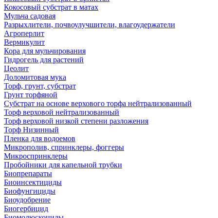
Кокосовый субстрат в матах
Мульча садовая
Разрыхлители, почвоулучшители, влагоудержатели
Агроперлит
Вермикулит
Кора для мульчирования
Гидрогель для растений
Цеолит
Доломитовая мука
Торф, грунт, субстрат
Грунт торфяной
Субстрат на основе верхового торфа нейтрализованный
Торф верховой нейтрализованный
Торф верховой низкой степени разложения
Торф Низинный
Пленка для водоемов
Микрополив, спринклеры, фоггеры
Микроспринклеры
Пробойники для капельной трубки
Биопрепараты
Биоинсектициды
Биофунгициды
Биоудобрение
Биогербицид
Биомолюскоциды