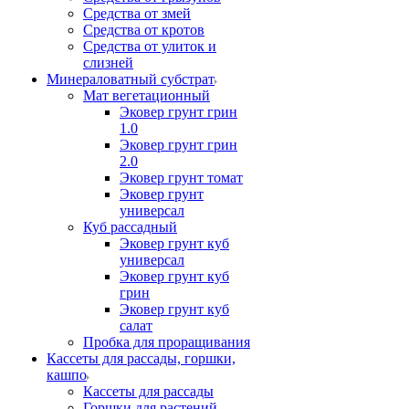
Средства от змей
Средства от кротов
Средства от улиток и
слизней
Минераловатный субстрат
Мат вегетационный
Эковер грунт грин
1.0
Эковер грунт грин
2.0
Эковер грунт томат
Эковер грунт
универсал
Куб рассадный
Эковер грунт куб
универсал
Эковер грунт куб
грин
Эковер грунт куб
салат
Пробка для проращивания
Кассеты для рассады, горшки,
кашпо
Кассеты для рассады
Горшки для растений