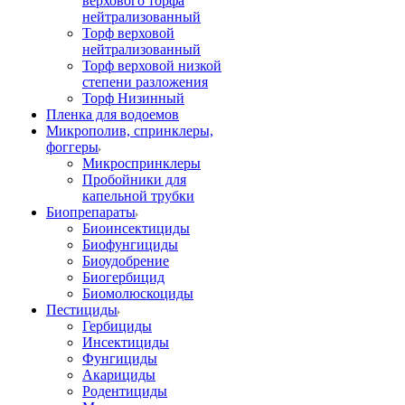
верхового торфа
нейтрализованный
Торф верховой
нейтрализованный
Торф верховой низкой
степени разложения
Торф Низинный
Пленка для водоемов
Микрополив, спринклеры,
фоггеры
Микроспринклеры
Пробойники для
капельной трубки
Биопрепараты
Биоинсектициды
Биофунгициды
Биоудобрение
Биогербицид
Биомолюскоциды
Пестициды
Гербициды
Инсектициды
Фунгициды
Акарициды
Родентициды