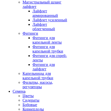
Магистральный шланг
лайфлет
Лайфлет
армированный
Лайфлет усиленный
Лайфлет
облегченный
Фитинги
Фитинги для
капельной ленты
Фитинги для
капельной трубки
Фитинги для спрей-
ленты
Фитинги для
лайфлет
Капельницы для
капельной трубки
Фильтры, насосы,
регуляторы
Семена
Цветы
Сидераты
Бобовые
Корнеплоды