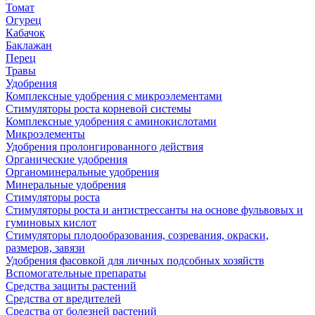
Томат
Огурец
Кабачок
Баклажан
Перец
Травы
Удобрения
Комплексные удобрения с микроэлементами
Стимуляторы роста корневой системы
Комплексные удобрения с аминокислотами
Микроэлементы
Удобрения пролонгированного действия
Органические удобрения
Органоминеральные удобрения
Минеральные удобрения
Стимуляторы роста
Стимуляторы роста и антистрессанты на основе фульвовых и
гуминовых кислот
Стимуляторы плодообразования, созревания, окраски,
размеров, завязи
Удобрения фасовкой для личных подсобных хозяйств
Вспомогательные препараты
Средства защиты растений
Средства от вредителей
Средства от болезней растений