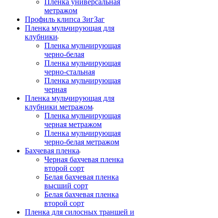
Пленка универсальная
метражом
Профиль клипса ЗигЗаг
Пленка мульчирующая для
клубники
Пленка мульчирующая
черно-белая
Пленка мульчирующая
черно-стальная
Пленка мульчирующая
черная
Пленка мульчирующая для
клубники метражом
Пленка мульчирующая
черная метражом
Пленка мульчирующая
черно-белая метражом
Бахчевая пленка
Черная бахчевая пленка
второй сорт
Белая бахчевая пленка
высший сорт
Белая бахчевая пленка
второй сорт
Пленка для силосных траншей и