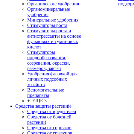
Органические удобрения
подкор
Органоминеральные
удобрения
Минеральные удобрения
Стимуляторы роста
Стимуляторы роста и
антистрессанты на основе
фульвовых и гуминовых
кислот
Стимуляторы
плодообразования,
созревания, окраски,
размеров, завязи
Удобрения фасовкой для
личных подсобных
хозяйств
Вспомогательные
препараты
+ ЕЩЕ 3
Средства защиты растений
Средства от вредителей
Средства от болезней
растений
Средства от сорняков
Средства от грызунов