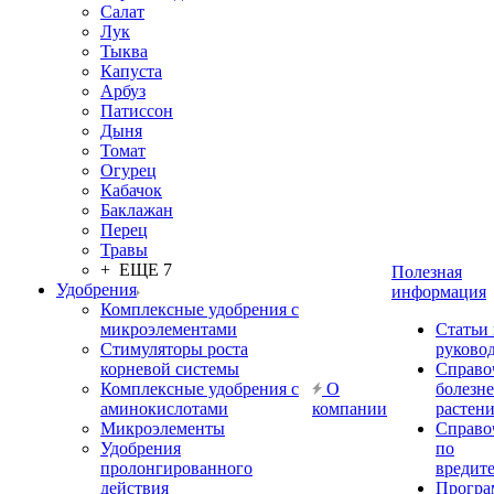
Салат
Лук
Тыква
Капуста
Арбуз
Патиссон
Дыня
Томат
Огурец
Кабачок
Баклажан
Перец
Травы
+ ЕЩЕ 7
Полезная
Удобрения
информация
Комплексные удобрения с
микроэлементами
Статьи
Стимуляторы роста
руково
корневой системы
Справо
Комплексные удобрения с
О
болезн
аминокислотами
компании
растен
Микроэлементы
Справо
Удобрения
по
пролонгированного
вредит
действия
Прогр