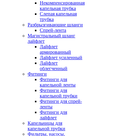
Некомпенсированная
капельная трубка
Слепая капельная
трубка
Разбрызгивающие шланги
Спрей-лента
Магистральный шланг
лайфлет
Лайфлет
армированный
Лайфлет усиленный
Лайфлет
облегченный
Фитинги
Фитинги для
капельной ленты
Фитинги для
капельной трубки
Фитинги для спрей-
ленты
Фитинги для
лайфлет
Капельницы для
капельной трубки
Фильтры, насосы,