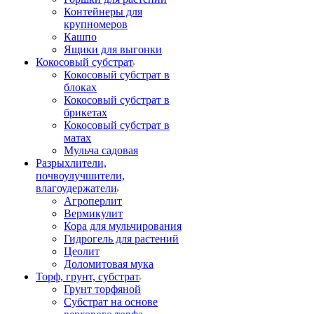
Контейнеры для
крупномеров
Кашпо
Ящики для выгонки
Кокосовый субстрат
Кокосовый субстрат в
блоках
Кокосовый субстрат в
брикетах
Кокосовый субстрат в
матах
Мульча садовая
Разрыхлители,
почвоулучшители,
влагоудержатели
Агроперлит
Вермикулит
Кора для мульчирования
Гидрогель для растений
Цеолит
Доломитовая мука
Торф, грунт, субстрат
Грунт торфяной
Субстрат на основе