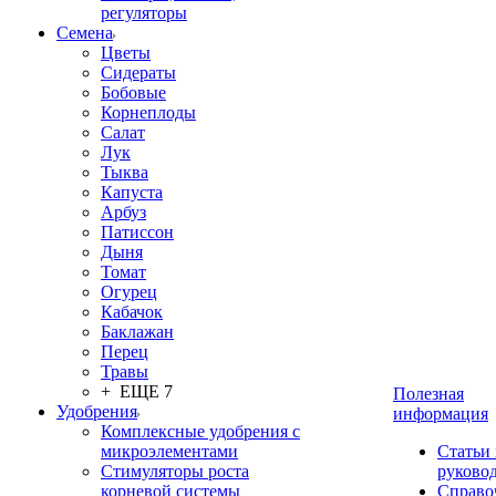
регуляторы
Семена
Цветы
Сидераты
Бобовые
Корнеплоды
Салат
Лук
Тыква
Капуста
Арбуз
Патиссон
Дыня
Томат
Огурец
Кабачок
Баклажан
Перец
Травы
+ ЕЩЕ 7
Полезная
Удобрения
информация
Комплексные удобрения с
микроэлементами
Статьи
Стимуляторы роста
руково
корневой системы
Справо