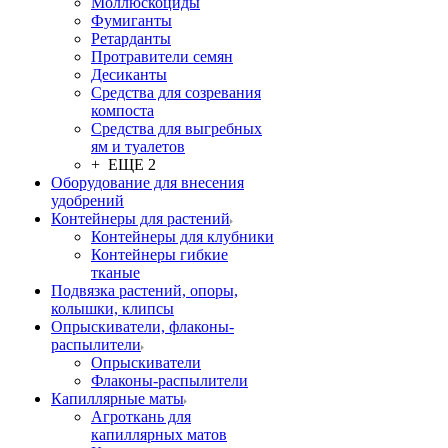
Моллюскоциды
Фумиганты
Ретарданты
Протравители семян
Десиканты
Средства для созревания
компоста
Средства для выгребных
ям и туалетов
+ ЕЩЕ 2
Оборудование для внесения
удобрений
Контейнеры для растений
Контейнеры для клубники
Контейнеры гибкие
тканые
Подвязка растений, опоры,
колышки, клипсы
Опрыскиватели, флаконы-
распылители
Опрыскиватели
Флаконы-распылители
Капиллярные маты
Агроткань для
капиллярных матов