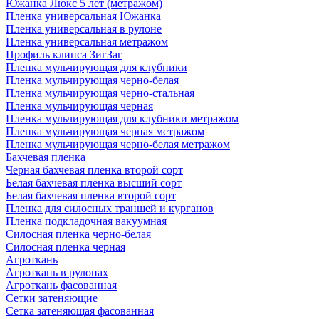
Южанка Люкс 5 лет (метражом)
Пленка универсальная Южанка
Пленка универсальная в рулоне
Пленка универсальная метражом
Профиль клипса ЗигЗаг
Пленка мульчирующая для клубники
Пленка мульчирующая черно-белая
Пленка мульчирующая черно-стальная
Пленка мульчирующая черная
Пленка мульчирующая для клубники метражом
Пленка мульчирующая черная метражом
Пленка мульчирующая черно-белая метражом
Бахчевая пленка
Черная бахчевая пленка второй сорт
Белая бахчевая пленка высший сорт
Белая бахчевая пленка второй сорт
Пленка для силосных траншей и курганов
Пленка подкладочная вакуумная
Силосная пленка черно-белая
Силосная пленка черная
Агроткань
Агроткань в рулонах
Агроткань фасованная
Сетки затеняющие
Сетка затеняющая фасованная