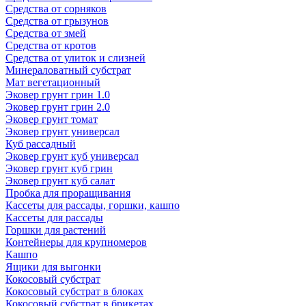
Средства от сорняков
Средства от грызунов
Средства от змей
Средства от кротов
Средства от улиток и слизней
Минераловатный субстрат
Мат вегетационный
Эковер грунт грин 1.0
Эковер грунт грин 2.0
Эковер грунт томат
Эковер грунт универсал
Куб рассадный
Эковер грунт куб универсал
Эковер грунт куб грин
Эковер грунт куб салат
Пробка для проращивания
Кассеты для рассады, горшки, кашпо
Кассеты для рассады
Горшки для растений
Контейнеры для крупномеров
Кашпо
Ящики для выгонки
Кокосовый субстрат
Кокосовый субстрат в блоках
Кокосовый субстрат в брикетах