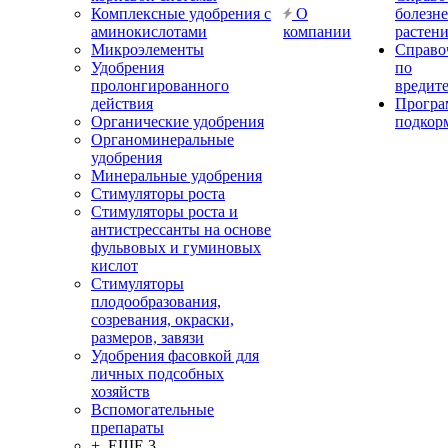
Комплексные удобрения с
О
болезн
аминокислотами
компании
растен
Микроэлементы
Справо
Удобрения
по
пролонгированного
вредит
действия
Прогр
Органические удобрения
подкор
Органоминеральные
удобрения
Минеральные удобрения
Стимуляторы роста
Стимуляторы роста и
антистрессанты на основе
фульвовых и гуминовых
кислот
Стимуляторы
плодообразования,
созревания, окраски,
размеров, завязи
Удобрения фасовкой для
личных подсобных
хозяйств
Вспомогательные
препараты
+ ЕЩЕ 3