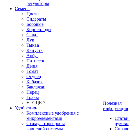
регуляторы
Семена
Цветы
Сидераты
Бобовые
Корнеплоды
Салат
Лук
Тыква
Капуста
Арбуз
Патиссон
Дыня
Томат
Огурец
Кабачок
Баклажан
Перец
Травы
+ ЕЩЕ 7
Полезная
Удобрения
информация
Комплексные удобрения с
микроэлементами
Статьи
Стимуляторы роста
руково
корневой системы
Справо