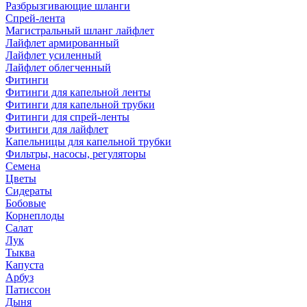
Разбрызгивающие шланги
Спрей-лента
Магистральный шланг лайфлет
Лайфлет армированный
Лайфлет усиленный
Лайфлет облегченный
Фитинги
Фитинги для капельной ленты
Фитинги для капельной трубки
Фитинги для спрей-ленты
Фитинги для лайфлет
Капельницы для капельной трубки
Фильтры, насосы, регуляторы
Семена
Цветы
Сидераты
Бобовые
Корнеплоды
Салат
Лук
Тыква
Капуста
Арбуз
Патиссон
Дыня