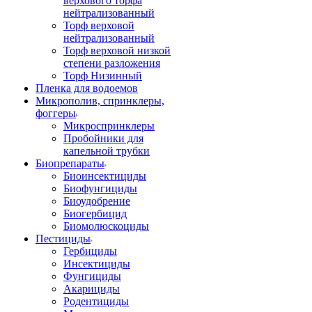
верхового торфа
нейтрализованный
Торф верховой
нейтрализованный
Торф верховой низкой
степени разложения
Торф Низинный
Пленка для водоемов
Микрополив, спринклеры,
фоггеры
Микроспринклеры
Пробойники для
капельной трубки
Биопрепараты
Биоинсектициды
Биофунгициды
Биоудобрение
Биогербицид
Биомолюскоциды
Пестициды
Гербициды
Инсектициды
Фунгициды
Акарициды
Родентициды