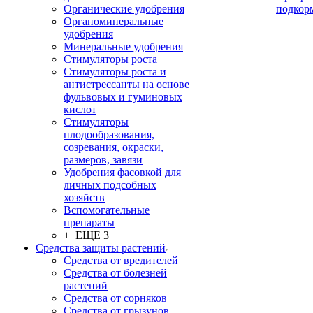
Органические удобрения
подкор
Органоминеральные
удобрения
Минеральные удобрения
Стимуляторы роста
Стимуляторы роста и
антистрессанты на основе
фульвовых и гуминовых
кислот
Стимуляторы
плодообразования,
созревания, окраски,
размеров, завязи
Удобрения фасовкой для
личных подсобных
хозяйств
Вспомогательные
препараты
+ ЕЩЕ 3
Средства защиты растений
Средства от вредителей
Средства от болезней
растений
Средства от сорняков
Средства от грызунов