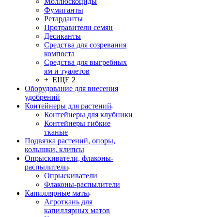
Моллюскоциды
Фумиганты
Ретарданты
Протравители семян
Десиканты
Средства для созревания
компоста
Средства для выгребных
ям и туалетов
+ ЕЩЕ 2
Оборудование для внесения
удобрений
Контейнеры для растений
Контейнеры для клубники
Контейнеры гибкие
тканые
Подвязка растений, опоры,
колышки, клипсы
Опрыскиватели, флаконы-
распылители
Опрыскиватели
Флаконы-распылители
Капиллярные маты
Агроткань для
капиллярных матов