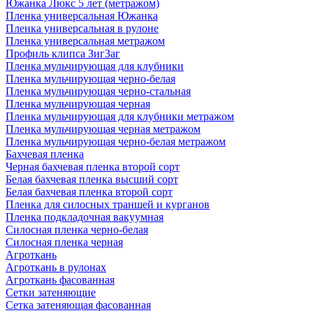
Южанка Люкс 5 лет (метражом)
Пленка универсальная Южанка
Пленка универсальная в рулоне
Пленка универсальная метражом
Профиль клипса ЗигЗаг
Пленка мульчирующая для клубники
Пленка мульчирующая черно-белая
Пленка мульчирующая черно-стальная
Пленка мульчирующая черная
Пленка мульчирующая для клубники метражом
Пленка мульчирующая черная метражом
Пленка мульчирующая черно-белая метражом
Бахчевая пленка
Черная бахчевая пленка второй сорт
Белая бахчевая пленка высший сорт
Белая бахчевая пленка второй сорт
Пленка для силосных траншей и курганов
Пленка подкладочная вакуумная
Силосная пленка черно-белая
Силосная пленка черная
Агроткань
Агроткань в рулонах
Агроткань фасованная
Сетки затеняющие
Сетка затеняющая фасованная