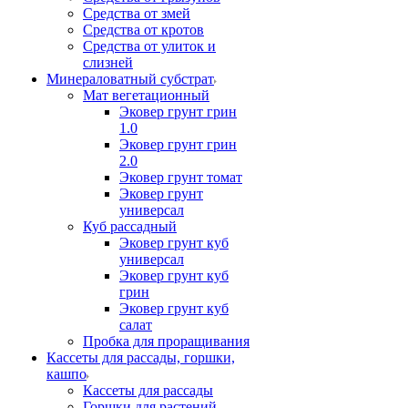
Средства от змей
Средства от кротов
Средства от улиток и
слизней
Минераловатный субстрат
Мат вегетационный
Эковер грунт грин
1.0
Эковер грунт грин
2.0
Эковер грунт томат
Эковер грунт
универсал
Куб рассадный
Эковер грунт куб
универсал
Эковер грунт куб
грин
Эковер грунт куб
салат
Пробка для проращивания
Кассеты для рассады, горшки,
кашпо
Кассеты для рассады
Горшки для растений