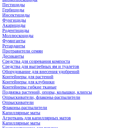
Пестициды
Гербициды
Инсектициды
Фунгициды
Акарициды
Родентициды
Моллюскоциды
Фумиганты
Ретарданты
Протравители семян
Десиканты
Средства для созревания компоста
Средства для выгребных ям и туалетов
Оборудование для внесения удобрений
Контейнеры для растений
Контейнеры для клубники
Контейнеры гибкие тканые
Подвязка растений, опоры, колышки, клипсы
Опрыскиватели, флаконы-распылители
Опрыскиватели
Флаконы-распылители
Капиллярные маты
Агроткань для капиллярных матов
Капиллярные маты