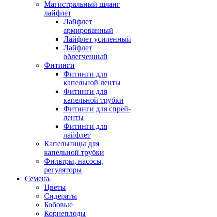
Магистральный шланг
лайфлет
Лайфлет
армированный
Лайфлет усиленный
Лайфлет
облегченный
Фитинги
Фитинги для
капельной ленты
Фитинги для
капельной трубки
Фитинги для спрей-
ленты
Фитинги для
лайфлет
Капельницы для
капельной трубки
Фильтры, насосы,
регуляторы
Семена
Цветы
Сидераты
Бобовые
Корнеплоды