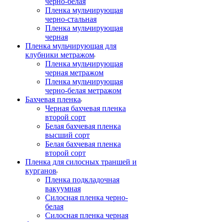
черно-белая
Пленка мульчирующая
черно-стальная
Пленка мульчирующая
черная
Пленка мульчирующая для
клубники метражом
Пленка мульчирующая
черная метражом
Пленка мульчирующая
черно-белая метражом
Бахчевая пленка
Черная бахчевая пленка
второй сорт
Белая бахчевая пленка
высший сорт
Белая бахчевая пленка
второй сорт
Пленка для силосных траншей и
курганов
Пленка подкладочная
вакуумная
Силосная пленка черно-
белая
Силосная пленка черная