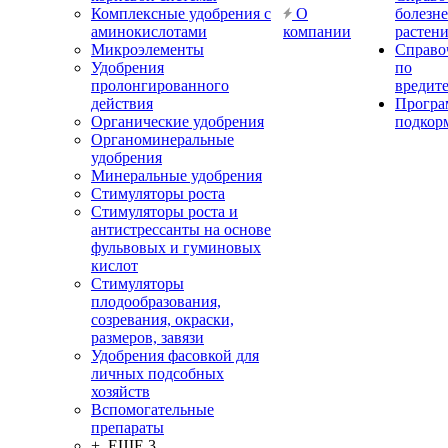
Комплексные удобрения с
О
болезн
аминокислотами
компании
растен
Микроэлементы
Справо
Удобрения
по
пролонгированного
вредит
действия
Прогр
Органические удобрения
подкор
Органоминеральные
удобрения
Минеральные удобрения
Стимуляторы роста
Стимуляторы роста и
антистрессанты на основе
фульвовых и гуминовых
кислот
Стимуляторы
плодообразования,
созревания, окраски,
размеров, завязи
Удобрения фасовкой для
личных подсобных
хозяйств
Вспомогательные
препараты
+ ЕЩЕ 3