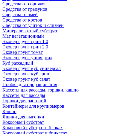
Средства от сорняков
Средства от грызунов
Средства от змей
Средства от кротов
Средства от улиток и слизней
Минераловатный субстрат
Мат вегетационный
Эковер грунт грин 1.0
Эковер грунт грин 2.0
Эковер грунт томат
Эковер грунт универсал
Куб рассадный
Эковер грунт куб универсал
Эковер грунт куб грин
Эковер грунт куб салат
Пробка для проращивания
Кассеты для рассады, горшки, кашпо
Кассеты для рассады
Горшки для растений
Контейнеры для крупномеров
Кашпо
Ящики для выгонки
Кокосовый субстрат
Кокосовый субстрат в блоках
Кокосовый субстрат в брикетах