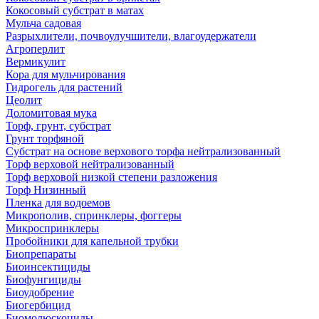
Кокосовый субстрат в матах
Мульча садовая
Разрыхлители, почвоулучшители, влагоудержатели
Агроперлит
Вермикулит
Кора для мульчирования
Гидрогель для растений
Цеолит
Доломитовая мука
Торф, грунт, субстрат
Грунт торфяной
Субстрат на основе верхового торфа нейтрализованный
Торф верховой нейтрализованный
Торф верховой низкой степени разложения
Торф Низинный
Пленка для водоемов
Микрополив, спринклеры, фоггеры
Микроспринклеры
Пробойники для капельной трубки
Биопрепараты
Биоинсектициды
Биофунгициды
Биоудобрение
Биогербицид
Биомолюскоциды