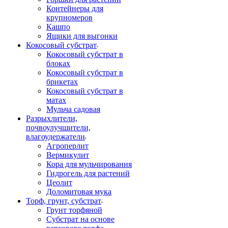
Контейнеры для
крупномеров
Кашпо
Ящики для выгонки
Кокосовый субстрат
Кокосовый субстрат в
блоках
Кокосовый субстрат в
брикетах
Кокосовый субстрат в
матах
Мульча садовая
Разрыхлители,
почвоулучшители,
влагоудержатели
Агроперлит
Вермикулит
Кора для мульчирования
Гидрогель для растений
Цеолит
Доломитовая мука
Торф, грунт, субстрат
Грунт торфяной
Субстрат на основе