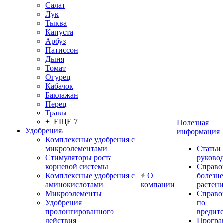
Салат
Лук
Тыква
Капуста
Арбуз
Патиссон
Дыня
Томат
Огурец
Кабачок
Баклажан
Перец
Травы
+ ЕЩЕ 7
Полезная
Удобрения
информация
Комплексные удобрения с
микроэлементами
Статьи
Стимуляторы роста
руково
корневой системы
Справо
Комплексные удобрения с
О
болезн
аминокислотами
компании
растен
Микроэлементы
Справо
Удобрения
по
пролонгированного
вредит
действия
Прогр