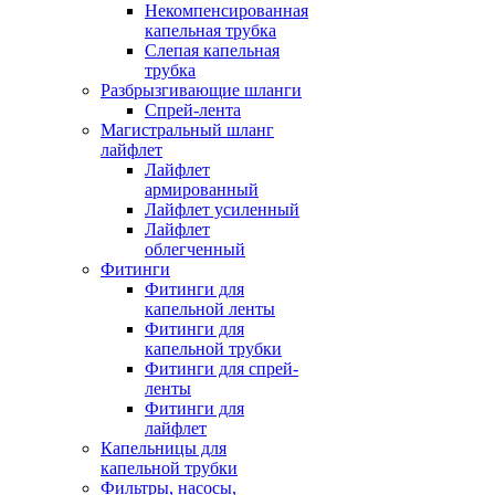
Некомпенсированная
капельная трубка
Слепая капельная
трубка
Разбрызгивающие шланги
Спрей-лента
Магистральный шланг
лайфлет
Лайфлет
армированный
Лайфлет усиленный
Лайфлет
облегченный
Фитинги
Фитинги для
капельной ленты
Фитинги для
капельной трубки
Фитинги для спрей-
ленты
Фитинги для
лайфлет
Капельницы для
капельной трубки
Фильтры, насосы,