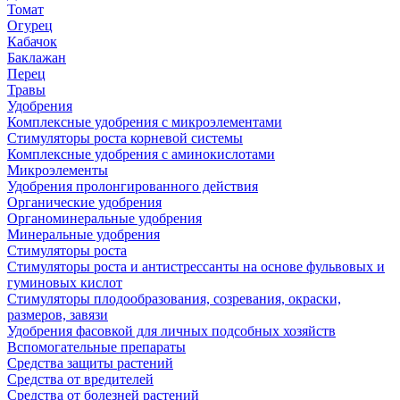
Томат
Огурец
Кабачок
Баклажан
Перец
Травы
Удобрения
Комплексные удобрения с микроэлементами
Стимуляторы роста корневой системы
Комплексные удобрения с аминокислотами
Микроэлементы
Удобрения пролонгированного действия
Органические удобрения
Органоминеральные удобрения
Минеральные удобрения
Стимуляторы роста
Стимуляторы роста и антистрессанты на основе фульвовых и
гуминовых кислот
Стимуляторы плодообразования, созревания, окраски,
размеров, завязи
Удобрения фасовкой для личных подсобных хозяйств
Вспомогательные препараты
Средства защиты растений
Средства от вредителей
Средства от болезней растений